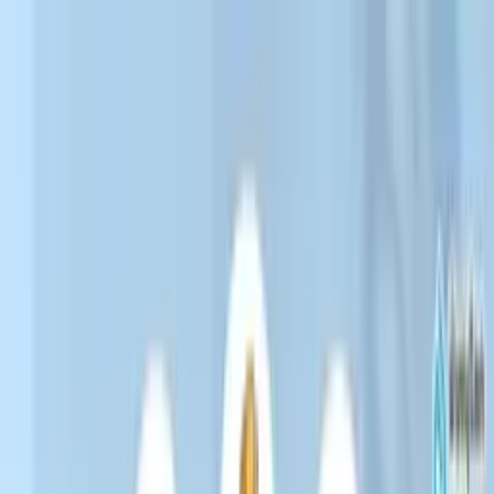
น่า
อยู่
พิษณุโลก
ซื้อโครงการใหม่
ซื้ออสังหาฯ มือสอง
เช่า
รับสร้างบ้าน
รีวิวน่าอยู่
เพิ่มเติม
ลงประกาศฟรี
เข้าสู่ระบบ