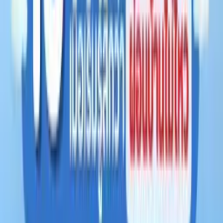
แนะนำบ้านใกล้เซ็นทรัลพิษณุโลก น้ำไม่ท่วม โครงการ
ไหนดี? แบบบ้านสวย ฟังก์ชั่นครบ อยู่สบายระยะยาว
อัปเดต:
11 มิถุนายน 2026
ข่าวสาร
อัพเดต 4 โครงการบ้านสไตล์มินิมอล พิษณุโลก
2026 ตอบโจทย์บ้านสำหรับทุกไลฟ์สไตล์
อัปเดต:
11 มิถุนายน 2026
แบบบ้าน
วางผังบ้านในสวนให้ถูกหลักฮวงจุ้ย พร้อมโซนสวนที่
เสริมพลังบวก
อัปเดต:
1 เมษายน 2026