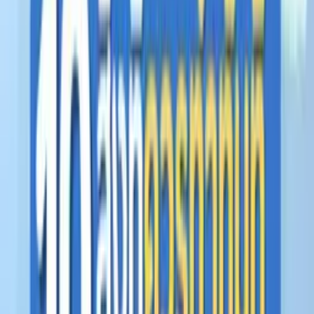
รีวิวบ้าน
แชร์แบบบ้านพิษณุโลกยอดนิยม 2026 พร้อมเทคนิค
เลือกแบบบ้านให้เหมาะกับไลฟ์สไตล์
อัปเดต:
18 มิถุนายน 2026
รีวิวบ้าน
แนะนำโครงการบ้านพิษณุโลก แถมโซลาร์เซลล์ อยู่
สบาย ประหยัดพลังงานในระยะยาว
อัปเดต:
20 มิถุนายน 2026
ข่าวสาร
น่าอยู่สัญจร “งานสัมมนาคนสร้างบ้าน“ วางกลยุทธ์
ธุรกิจอสังหาฯ พิษณุโลก 2569
อัปเดต:
20 พฤษภาคม 2026