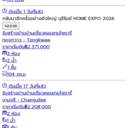
ดันเมื่อ 1 วันที่แล้ว
กลับมาอีกครั้งอย่างยิ่งใหญ่ บุรีรัมย์ HOME EXPO 2026
จองเลย
รับสร้างบ้าน
บ้านเดี่ยว
คอนเทมโพรารี่
ทองกวาว - Tongkwaw
ราคาเริ่มต้น
฿
2,371,000
3 ห้อง
2 น้ำ
1 ชั้น
104 ตร.ม
ดันเมื่อ 17 วันที่แล้ว
รับสร้างบ้าน
บ้านเดี่ยว
คอนเทมโพรารี่
จามจุลี - Chamjuilee
ราคาเริ่มต้น
฿
2,208,000
2 ห้อง
1 น้ำ
1 คัน