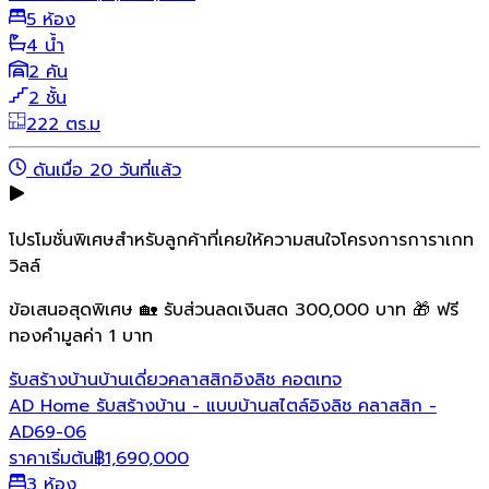
5 ห้อง
4 น้ำ
2 คัน
2 ชั้น
222 ตร.ม
ดันเมื่อ 20 วันที่แล้ว
โปรโมชั่นพิเศษสำหรับลูกค้าที่เคยให้ความสนใจโครงการการาเกท
วิลล์
ข้อเสนอสุดพิเศษ 🏡 รับส่วนลดเงินสด 300,000 บาท 🎁 ฟรี
ทองคำมูลค่า 1 บาท
รับสร้างบ้าน
บ้านเดี่ยว
คลาสสิก
อิงลิช คอตเทจ
AD Home รับสร้างบ้าน - แบบบ้านสไตล์อิงลิช คลาสสิก -
AD69-06
ราคาเริ่มต้น
฿
1,690,000
3 ห้อง