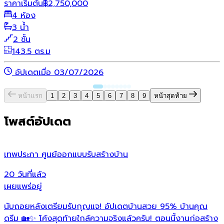
ราคาเริ่มต้น
฿
2,750,000
4 ห้อง
3 น้ำ
2 ชั้น
143.5 ตร.ม
อัปเดตเมื่อ 03/07/2026
หน้าแรก
1
2
3
4
5
6
7
8
9
หน้าสุดท้าย
โพสต์อัปเดต
เทพประภา ศูนย์ออกแบบรับสร้างบ้าน
ห
20 วันที่แล้ว
2
เผยแพร่อยู่
เ
นับถอยหลังเตรียมรับกุญแจ! อัปเดตบ้านสวย 95% บ้านคุณ
เ
ดรีม 🏡✨ โค้งสุดท้ายใกล้ความจริงแล้วครับ! ตอนนี้งานก่อสร้าง