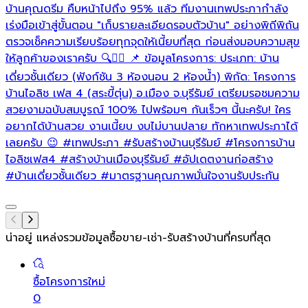
บ้านคุณดรีม คืบหน้าไปถึง 95% แล้ว ทีมงานเทพประภากำลัง
ล
เร่งมือเข้าสู่ขั้นตอน "เก็บรายละเอียดรอบตัวบ้าน" อย่างพิถีพิถัน
ตรวจเช็คความเรียบร้อยทุกจุดให้เนี้ยบที่สุด ก่อนส่งมอบความสุข
ให้ลูกค้าของเราครับ 🔍👷‍♂️ 📌 ข้อมูลโครงการ: ประเภท: บ้าน
เดี่ยวชั้นเดียว (ฟังก์ชัน 3 ห้องนอน 2 ห้องน้ำ) พิกัด: โครงการ
บ้านไอลิช เฟส 4 (สระขี้ตุ่น) อ.เมือง จ.บุรีรัมย์ เตรียมรอชมความ
สวยงามฉบับสมบูรณ์ 100% ไปพร้อมๆ กันเร็วๆ นี้นะครับ! ใคร
อยากได้บ้านสวย งานเนี้ยบ งบไม่บานปลาย ทักหาเทพประภาได้
เลยครับ 😉
#เทพประภา
#รับสร้างบ้านบุรีรัมย์
#โครงการบ้าน
ไอลิชเฟส4
#สร้างบ้านเมืองบุรีรัมย์
#อัปเดตงานก่อสร้าง
#บ้านเดี่ยวชั้นเดียว
#มาตรฐานคุณภาพมั่นใจงานรับประกัน
น่าอยู่ แหล่งรวมข้อมูล
ซื้อขาย-เช่า-รับสร้างบ้านที่ครบที่สุด
ซื้อโครงการใหม่
0