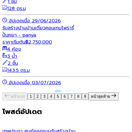
1 ชั้น
128 ตร.ม
อัปเดตเมื่อ 29/06/2026
รับสร้างบ้าน
บ้านเดี่ยว
คอนเทมโพรารี่
ปั้นหยา - panya
ราคาเริ่มต้น
฿
2,750,000
4 ห้อง
3 น้ำ
2 ชั้น
143.5 ตร.ม
อัปเดตเมื่อ 03/07/2026
หน้าแรก
1
2
3
4
5
6
7
8
9
หน้าสุดท้าย
โพสต์อัปเดต
เทพประภา ศูนย์ออกแบบรับสร้างบ้าน
ห