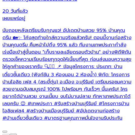
20 วันที่แล้ว
2
เผยแพร่อยู่
เ
นับถอยหลังเตรียมรับกุญแจ! อัปเดตบ้านสวย 95% บ้านคุณ
เ
ดรีม 🏡✨ โค้งสุดท้ายใกล้ความจริงแล้วครับ! ตอนนี้งานก่อสร้าง
บ้านคุณดรีม คืบหน้าไปถึง 95% แล้ว ทีมงานเทพประภากำลัง
ล
เร่งมือเข้าสู่ขั้นตอน "เก็บรายละเอียดรอบตัวบ้าน" อย่างพิถีพิถัน
ตรวจเช็คความเรียบร้อยทุกจุดให้เนี้ยบที่สุด ก่อนส่งมอบความสุข
ให้ลูกค้าของเราครับ 🔍👷‍♂️ 📌 ข้อมูลโครงการ: ประเภท: บ้าน
เดี่ยวชั้นเดียว (ฟังก์ชัน 3 ห้องนอน 2 ห้องน้ำ) พิกัด: โครงการ
บ้านไอลิช เฟส 4 (สระขี้ตุ่น) อ.เมือง จ.บุรีรัมย์ เตรียมรอชมความ
สวยงามฉบับสมบูรณ์ 100% ไปพร้อมๆ กันเร็วๆ นี้นะครับ! ใคร
อยากได้บ้านสวย งานเนี้ยบ งบไม่บานปลาย ทักหาเทพประภาได้
เลยครับ 😉
#เทพประภา
#รับสร้างบ้านบุรีรัมย์
#โครงการบ้าน
ไอลิชเฟส4
#สร้างบ้านเมืองบุรีรัมย์
#อัปเดตงานก่อสร้าง
#บ้านเดี่ยวชั้นเดียว
#มาตรฐานคุณภาพมั่นใจงานรับประกัน