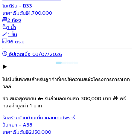
โมเดิร์น - B33
ราคาเริ่มต้น
฿
1,700,000
2 ห้อง
1 น้ำ
1 ชั้น
96 ตร.ม
อัปเดตเมื่อ 03/07/2026
โปรโมชั่นพิเศษสำหรับลูกค้าที่เคยให้ความสนใจโครงการการาเกท
วิลล์
ข้อเสนอสุดพิเศษ 🏡 รับส่วนลดเงินสด 300,000 บาท 🎁 ฟรี
ทองคำมูลค่า 1 บาท
รับสร้างบ้าน
บ้านเดี่ยว
คอนเทมโพรารี่
ปั้นหยา - A38
ราคาเริ่มต้น
฿
2,150,000