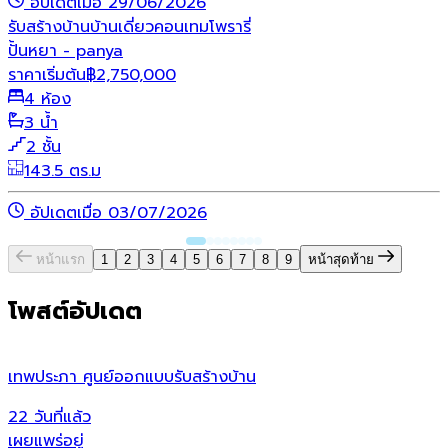
อัปเดตเมื่อ 29/06/2026
รับสร้างบ้าน
บ้านเดี่ยว
คอนเทมโพรารี่
ปั้นหยา - panya
ราคาเริ่มต้น
฿
2,750,000
4 ห้อง
3 น้ำ
2 ชั้น
143.5 ตร.ม
อัปเดตเมื่อ 03/07/2026
หน้าแรก
1
2
3
4
5
6
7
8
9
หน้าสุดท้าย
โพสต์อัปเดต
เทพประภา ศูนย์ออกแบบรับสร้างบ้าน
ห
22 วันที่แล้ว
2
เผยแพร่อยู่
เ