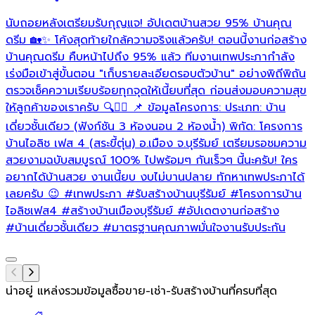
นับถอยหลังเตรียมรับกุญแจ! อัปเดตบ้านสวย 95% บ้านคุณ
เ
ดรีม 🏡✨ โค้งสุดท้ายใกล้ความจริงแล้วครับ! ตอนนี้งานก่อสร้าง
บ้านคุณดรีม คืบหน้าไปถึง 95% แล้ว ทีมงานเทพประภากำลัง
ล
เร่งมือเข้าสู่ขั้นตอน "เก็บรายละเอียดรอบตัวบ้าน" อย่างพิถีพิถัน
ตรวจเช็คความเรียบร้อยทุกจุดให้เนี้ยบที่สุด ก่อนส่งมอบความสุข
ให้ลูกค้าของเราครับ 🔍👷‍♂️ 📌 ข้อมูลโครงการ: ประเภท: บ้าน
เดี่ยวชั้นเดียว (ฟังก์ชัน 3 ห้องนอน 2 ห้องน้ำ) พิกัด: โครงการ
บ้านไอลิช เฟส 4 (สระขี้ตุ่น) อ.เมือง จ.บุรีรัมย์ เตรียมรอชมความ
สวยงามฉบับสมบูรณ์ 100% ไปพร้อมๆ กันเร็วๆ นี้นะครับ! ใคร
อยากได้บ้านสวย งานเนี้ยบ งบไม่บานปลาย ทักหาเทพประภาได้
เลยครับ 😉
#เทพประภา
#รับสร้างบ้านบุรีรัมย์
#โครงการบ้าน
ไอลิชเฟส4
#สร้างบ้านเมืองบุรีรัมย์
#อัปเดตงานก่อสร้าง
#บ้านเดี่ยวชั้นเดียว
#มาตรฐานคุณภาพมั่นใจงานรับประกัน
น่าอยู่ แหล่งรวมข้อมูล
ซื้อขาย-เช่า-รับสร้างบ้านที่ครบที่สุด