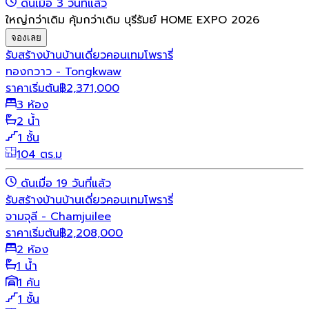
ดันเมื่อ 3 วันที่แล้ว
ใหญ่กว่าเดิม คุ้มกว่าเดิม บุรีรัมย์ HOME EXPO 2026
จองเลย
รับสร้างบ้าน
บ้านเดี่ยว
คอนเทมโพรารี่
ทองกวาว - Tongkwaw
ราคาเริ่มต้น
฿
2,371,000
3 ห้อง
2 น้ำ
1 ชั้น
104 ตร.ม
ดันเมื่อ 19 วันที่แล้ว
รับสร้างบ้าน
บ้านเดี่ยว
คอนเทมโพรารี่
จามจุลี - Chamjuilee
ราคาเริ่มต้น
฿
2,208,000
2 ห้อง
1 น้ำ
1 คัน
1 ชั้น