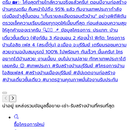
ดรีม 🏡✨ โค้งสุดท้ายใกล้ความจริงแล้วครับ! ตอนนี้งานก่อสร้าง
บ้านคุณดรีม คืบหน้าไปถึง 95% แล้ว ทีมงานเทพประภากำลัง
ล
เร่งมือเข้าสู่ขั้นตอน "เก็บรายละเอียดรอบตัวบ้าน" อย่างพิถีพิถัน
ตรวจเช็คความเรียบร้อยทุกจุดให้เนี้ยบที่สุด ก่อนส่งมอบความสุข
ให้ลูกค้าของเราครับ 🔍👷‍♂️ 📌 ข้อมูลโครงการ: ประเภท: บ้าน
เดี่ยวชั้นเดียว (ฟังก์ชัน 3 ห้องนอน 2 ห้องน้ำ) พิกัด: โครงการ
บ้านไอลิช เฟส 4 (สระขี้ตุ่น) อ.เมือง จ.บุรีรัมย์ เตรียมรอชมความ
สวยงามฉบับสมบูรณ์ 100% ไปพร้อมๆ กันเร็วๆ นี้นะครับ! ใคร
อยากได้บ้านสวย งานเนี้ยบ งบไม่บานปลาย ทักหาเทพประภาได้
เลยครับ 😉
#เทพประภา
#รับสร้างบ้านบุรีรัมย์
#โครงการบ้าน
ไอลิชเฟส4
#สร้างบ้านเมืองบุรีรัมย์
#อัปเดตงานก่อสร้าง
#บ้านเดี่ยวชั้นเดียว
#มาตรฐานคุณภาพมั่นใจงานรับประกัน
น่าอยู่ แหล่งรวมข้อมูล
ซื้อขาย-เช่า-รับสร้างบ้านที่ครบที่สุด
ซื้อโครงการใหม่