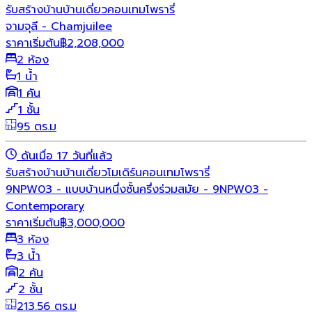
รับสร้างบ้าน
บ้านเดี่ยว
คอนเทมโพรารี่
จามจุลี - Chamjuilee
ราคาเริ่มต้น
฿
2,208,000
2 ห้อง
1 น้ำ
1 คัน
1 ชั้น
95 ตร.ม
ดันเมื่อ 17 วันที่แล้ว
รับสร้างบ้าน
บ้านเดี่ยว
โมเดิร์น
คอนเทมโพรารี่
9NPW03 - แบบบ้านหนึ่งชั้นครึ่งร่วมสมัย - 9NPW03 -
Contemporary
ราคาเริ่มต้น
฿
3,000,000
3 ห้อง
3 น้ำ
2 คัน
2 ชั้น
213.56 ตร.ม