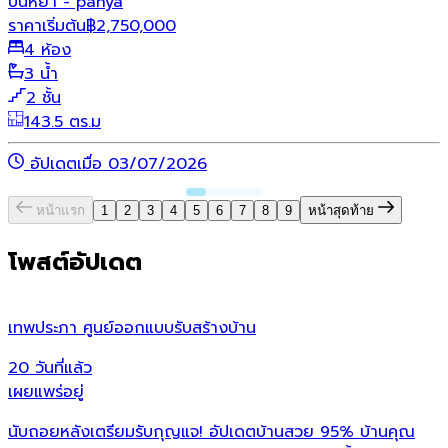
ปั้นหยา - panya
ราคาเริ่มต้น
฿
2,750,000
4 ห้อง
3 น้ำ
2 ชั้น
143.5 ตร.ม
อัปเดตเมื่อ 03/07/2026
หน้าแรก
1
2
3
4
5
6
7
8
9
หน้าสุดท้าย
โพสต์อัปเดต
เทพประภา ศูนย์ออกแบบรับสร้างบ้าน
ห
20 วันที่แล้ว
2
เผยแพร่อยู่
เ
นับถอยหลังเตรียมรับกุญแจ! อัปเดตบ้านสวย 95% บ้านคุณ
เ