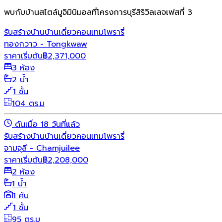
พบกับบ้านสไตล์มูจิมินิมอลที่โครงการบุรีสิริวิลเลจเฟสที่ 3
รับสร้างบ้าน
บ้านเดี่ยว
คอนเทมโพรารี่
ทองกวาว - Tongkwaw
ราคาเริ่มต้น
฿
2,371,000
3 ห้อง
2 น้ำ
1 ชั้น
104 ตร.ม
ดันเมื่อ 18 วันที่แล้ว
รับสร้างบ้าน
บ้านเดี่ยว
คอนเทมโพรารี่
จามจุลี - Chamjuilee
ราคาเริ่มต้น
฿
2,208,000
2 ห้อง
1 น้ำ
1 คัน
1 ชั้น
95 ตร.ม