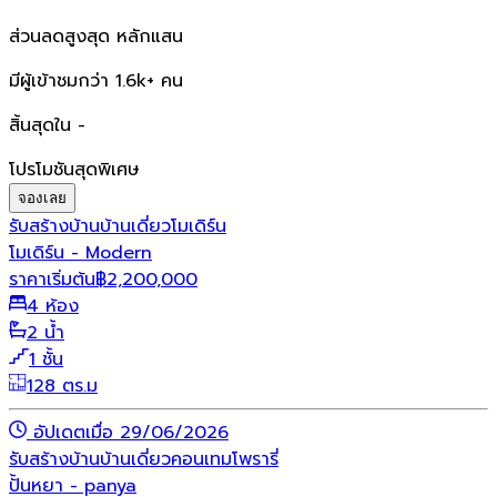
ส่วนลดสูงสุด หลักแสน
มีผู้เข้าชมกว่า 1.6k+ คน
สิ้นสุดใน -
โปรโมชันสุดพิเศษ
จองเลย
รับสร้างบ้าน
บ้านเดี่ยว
โมเดิร์น
โมเดิร์น - Modern
ราคาเริ่มต้น
฿
2,200,000
4 ห้อง
2 น้ำ
1 ชั้น
128 ตร.ม
อัปเดตเมื่อ 29/06/2026
รับสร้างบ้าน
บ้านเดี่ยว
คอนเทมโพรารี่
ปั้นหยา - panya