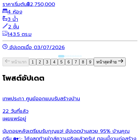
ราคาเริ่มต้น
฿
2,750,000
4 ห้อง
3 น้ำ
2 ชั้น
143.5 ตร.ม
อัปเดตเมื่อ 03/07/2026
หน้าแรก
1
2
3
4
5
6
7
8
9
หน้าสุดท้าย
โพสต์อัปเดต
เทพประภา ศูนย์ออกแบบรับสร้างบ้าน
ห
22 วันที่แล้ว
2
เผยแพร่อยู่
เ
นับถอยหลังเตรียมรับกุญแจ! อัปเดตบ้านสวย 95% บ้านคุณ
เ
ดรีม 🏡✨ โค้งสุดท้ายใกล้ความจริงแล้วครับ! ตอนนี้งานก่อสร้าง