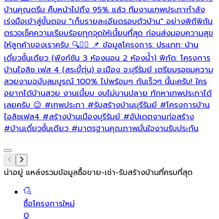
บ้านคุณดรีม คืบหน้าไปถึง 95% แล้ว ทีมงานเทพประภากำลัง
ล
เร่งมือเข้าสู่ขั้นตอน "เก็บรายละเอียดรอบตัวบ้าน" อย่างพิถีพิถัน
ตรวจเช็คความเรียบร้อยทุกจุดให้เนี้ยบที่สุด ก่อนส่งมอบความสุข
ให้ลูกค้าของเราครับ 🔍👷‍♂️ 📌 ข้อมูลโครงการ: ประเภท: บ้าน
เดี่ยวชั้นเดียว (ฟังก์ชัน 3 ห้องนอน 2 ห้องน้ำ) พิกัด: โครงการ
บ้านไอลิช เฟส 4 (สระขี้ตุ่น) อ.เมือง จ.บุรีรัมย์ เตรียมรอชมความ
สวยงามฉบับสมบูรณ์ 100% ไปพร้อมๆ กันเร็วๆ นี้นะครับ! ใคร
อยากได้บ้านสวย งานเนี้ยบ งบไม่บานปลาย ทักหาเทพประภาได้
เลยครับ 😉
#เทพประภา
#รับสร้างบ้านบุรีรัมย์
#โครงการบ้าน
ไอลิชเฟส4
#สร้างบ้านเมืองบุรีรัมย์
#อัปเดตงานก่อสร้าง
#บ้านเดี่ยวชั้นเดียว
#มาตรฐานคุณภาพมั่นใจงานรับประกัน
น่าอยู่ แหล่งรวมข้อมูล
ซื้อขาย-เช่า-รับสร้างบ้านที่ครบที่สุด
ซื้อโครงการใหม่
0