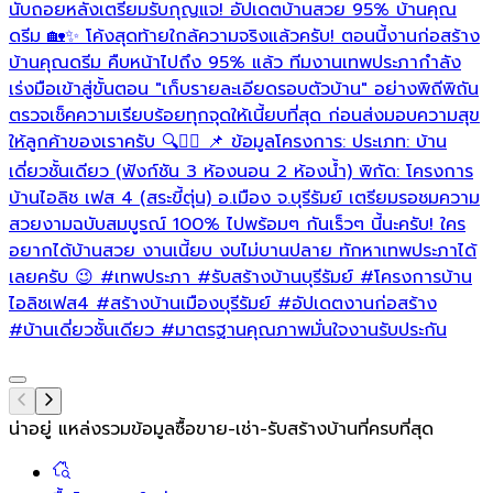
นับถอยหลังเตรียมรับกุญแจ! อัปเดตบ้านสวย 95% บ้านคุณ
เ
ดรีม 🏡✨ โค้งสุดท้ายใกล้ความจริงแล้วครับ! ตอนนี้งานก่อสร้าง
บ้านคุณดรีม คืบหน้าไปถึง 95% แล้ว ทีมงานเทพประภากำลัง
ล
เร่งมือเข้าสู่ขั้นตอน "เก็บรายละเอียดรอบตัวบ้าน" อย่างพิถีพิถัน
ตรวจเช็คความเรียบร้อยทุกจุดให้เนี้ยบที่สุด ก่อนส่งมอบความสุข
ให้ลูกค้าของเราครับ 🔍👷‍♂️ 📌 ข้อมูลโครงการ: ประเภท: บ้าน
เดี่ยวชั้นเดียว (ฟังก์ชัน 3 ห้องนอน 2 ห้องน้ำ) พิกัด: โครงการ
บ้านไอลิช เฟส 4 (สระขี้ตุ่น) อ.เมือง จ.บุรีรัมย์ เตรียมรอชมความ
สวยงามฉบับสมบูรณ์ 100% ไปพร้อมๆ กันเร็วๆ นี้นะครับ! ใคร
อยากได้บ้านสวย งานเนี้ยบ งบไม่บานปลาย ทักหาเทพประภาได้
เลยครับ 😉
#เทพประภา
#รับสร้างบ้านบุรีรัมย์
#โครงการบ้าน
ไอลิชเฟส4
#สร้างบ้านเมืองบุรีรัมย์
#อัปเดตงานก่อสร้าง
#บ้านเดี่ยวชั้นเดียว
#มาตรฐานคุณภาพมั่นใจงานรับประกัน
น่าอยู่ แหล่งรวมข้อมูล
ซื้อขาย-เช่า-รับสร้างบ้านที่ครบที่สุด