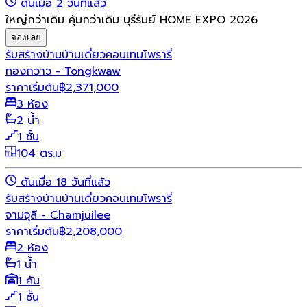
ดันเมื่อ 2 วันที่แล้ว
ใหญ่กว่าเดิม คุ้มกว่าเดิม บุรีรัมย์ HOME EXPO 2026
จองเลย
รับสร้างบ้าน
บ้านเดี่ยว
คอนเทมโพรารี่
ทองกวาว - Tongkwaw
ราคาเริ่มต้น
฿
2,371,000
3 ห้อง
2 น้ำ
1 ชั้น
104 ตร.ม
ดันเมื่อ 18 วันที่แล้ว
รับสร้างบ้าน
บ้านเดี่ยว
คอนเทมโพรารี่
จามจุลี - Chamjuilee
ราคาเริ่มต้น
฿
2,208,000
2 ห้อง
1 น้ำ
1 คัน
1 ชั้น