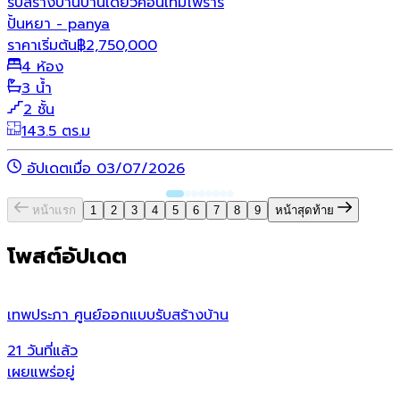
รับสร้างบ้าน
บ้านเดี่ยว
คอนเทมโพรารี่
ปั้นหยา - panya
ราคาเริ่มต้น
฿
2,750,000
4 ห้อง
3 น้ำ
2 ชั้น
143.5 ตร.ม
อัปเดตเมื่อ 03/07/2026
หน้าแรก
1
2
3
4
5
6
7
8
9
หน้าสุดท้าย
โพสต์อัปเดต
เทพประภา ศูนย์ออกแบบรับสร้างบ้าน
ห
21 วันที่แล้ว
2
เผยแพร่อยู่
เ