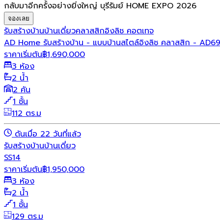
กลับมาอีกครั้งอย่างยิ่งใหญ่ บุรีรัมย์ HOME EXPO 2026
จองเลย
รับสร้างบ้าน
บ้านเดี่ยว
คลาสสิก
อิงลิช คอตเทจ
AD Home รับสร้างบ้าน - แบบบ้านสไตล์อิงลิช คลาสสิก - AD6
ราคาเริ่มต้น
฿
1,690,000
3 ห้อง
2 น้ำ
2 คัน
1 ชั้น
112 ตร.ม
ดันเมื่อ 22 วันที่แล้ว
รับสร้างบ้าน
บ้านเดี่ยว
SS14
ราคาเริ่มต้น
฿
1,950,000
3 ห้อง
2 น้ำ
1 ชั้น
129 ตร.ม