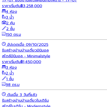
TP-07 แบบบ้านสไตล์คอนเทมโพรารี่ - TP-07
ราคาเริ่มต้น
฿
3,258,000
4 ห้อง
3 น้ำ
2 คัน
2 ชั้น
150 ตร.ม
อัปเดตเมื่อ 09/10/2025
รับสร้างบ้าน
บ้านเดี่ยว
มินิมอล
สไตล์มินิมอล - Minimalstyle
ราคาเริ่มต้น
฿
1,450,000
3 ห้อง
2 น้ำ
1 ชั้น
98 ตร.ม
ดันเมื่อ 3 วันที่แล้ว
รับสร้างบ้าน
บ้านเดี่ยว
โมเดิร์น
สไตล์โมเดิร์น - Modernstyle