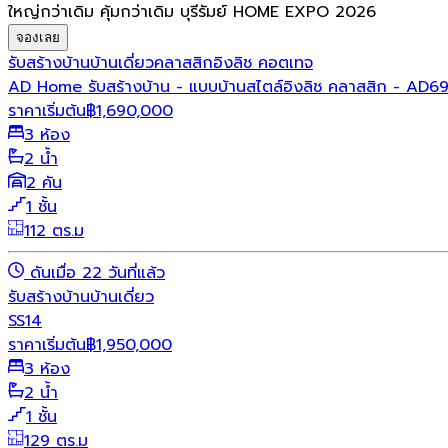
ใหญ่กว่าเดิม คุ้มกว่าเดิม บุรีรัมย์ HOME EXPO 2026
จองเลย
รับสร้างบ้าน
บ้านเดี่ยว
คลาสสิก
อิงลิช คอตเทจ
AD Home รับสร้างบ้าน - แบบบ้านสไตล์อิงลิช คลาสสิก - AD6
ราคาเริ่มต้น
฿
1,690,000
3 ห้อง
2 น้ำ
2 คัน
1 ชั้น
112 ตร.ม
ดันเมื่อ 22 วันที่แล้ว
รับสร้างบ้าน
บ้านเดี่ยว
SS14
ราคาเริ่มต้น
฿
1,950,000
3 ห้อง
2 น้ำ
1 ชั้น
129 ตร.ม