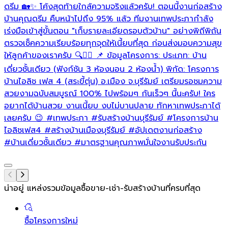
ดรีม 🏡✨ โค้งสุดท้ายใกล้ความจริงแล้วครับ! ตอนนี้งานก่อสร้าง
บ้านคุณดรีม คืบหน้าไปถึง 95% แล้ว ทีมงานเทพประภากำลัง
ล
เร่งมือเข้าสู่ขั้นตอน "เก็บรายละเอียดรอบตัวบ้าน" อย่างพิถีพิถัน
ตรวจเช็คความเรียบร้อยทุกจุดให้เนี้ยบที่สุด ก่อนส่งมอบความสุข
ให้ลูกค้าของเราครับ 🔍👷‍♂️ 📌 ข้อมูลโครงการ: ประเภท: บ้าน
เดี่ยวชั้นเดียว (ฟังก์ชัน 3 ห้องนอน 2 ห้องน้ำ) พิกัด: โครงการ
บ้านไอลิช เฟส 4 (สระขี้ตุ่น) อ.เมือง จ.บุรีรัมย์ เตรียมรอชมความ
สวยงามฉบับสมบูรณ์ 100% ไปพร้อมๆ กันเร็วๆ นี้นะครับ! ใคร
อยากได้บ้านสวย งานเนี้ยบ งบไม่บานปลาย ทักหาเทพประภาได้
เลยครับ 😉
#เทพประภา
#รับสร้างบ้านบุรีรัมย์
#โครงการบ้าน
ไอลิชเฟส4
#สร้างบ้านเมืองบุรีรัมย์
#อัปเดตงานก่อสร้าง
#บ้านเดี่ยวชั้นเดียว
#มาตรฐานคุณภาพมั่นใจงานรับประกัน
น่าอยู่ แหล่งรวมข้อมูล
ซื้อขาย-เช่า-รับสร้างบ้านที่ครบที่สุด
ซื้อโครงการใหม่