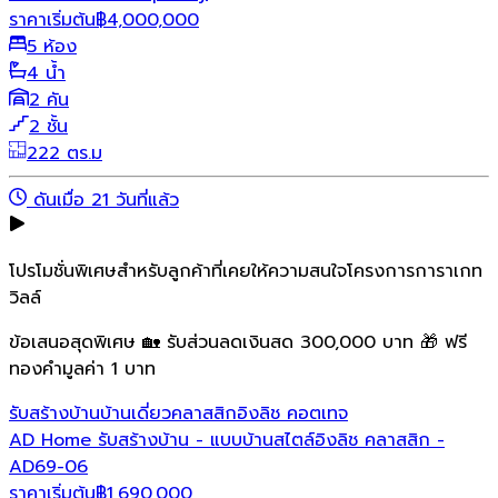
ราคาเริ่มต้น
฿
4,000,000
5 ห้อง
4 น้ำ
2 คัน
2 ชั้น
222 ตร.ม
ดันเมื่อ 21 วันที่แล้ว
โปรโมชั่นพิเศษสำหรับลูกค้าที่เคยให้ความสนใจโครงการการาเกท
วิลล์
ข้อเสนอสุดพิเศษ 🏡 รับส่วนลดเงินสด 300,000 บาท 🎁 ฟรี
ทองคำมูลค่า 1 บาท
รับสร้างบ้าน
บ้านเดี่ยว
คลาสสิก
อิงลิช คอตเทจ
AD Home รับสร้างบ้าน - แบบบ้านสไตล์อิงลิช คลาสสิก -
AD69-06
ราคาเริ่มต้น
฿
1,690,000