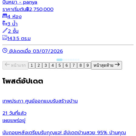
ปั้นหยา - panya
ราคาเริ่มต้น
฿
2,750,000
4 ห้อง
3 น้ำ
2 ชั้น
143.5 ตร.ม
อัปเดตเมื่อ 03/07/2026
หน้าแรก
1
2
3
4
5
6
7
8
9
หน้าสุดท้าย
โพสต์อัปเดต
เทพประภา ศูนย์ออกแบบรับสร้างบ้าน
ห
21 วันที่แล้ว
2
เผยแพร่อยู่
เ
นับถอยหลังเตรียมรับกุญแจ! อัปเดตบ้านสวย 95% บ้านคุณ
เ