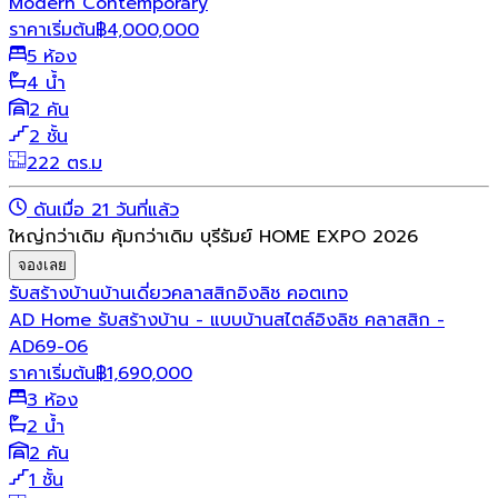
Modern Contemporary
ราคาเริ่มต้น
฿
4,000,000
5 ห้อง
4 น้ำ
2 คัน
2 ชั้น
222 ตร.ม
ดันเมื่อ 21 วันที่แล้ว
ใหญ่กว่าเดิม คุ้มกว่าเดิม บุรีรัมย์ HOME EXPO 2026
จองเลย
รับสร้างบ้าน
บ้านเดี่ยว
คลาสสิก
อิงลิช คอตเทจ
AD Home รับสร้างบ้าน - แบบบ้านสไตล์อิงลิช คลาสสิก -
AD69-06
ราคาเริ่มต้น
฿
1,690,000
3 ห้อง
2 น้ำ
2 คัน
1 ชั้น