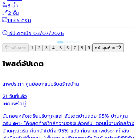
3 น้ำ
2 ชั้น
143.5 ตร.ม
อัปเดตเมื่อ 03/07/2026
หน้าแรก
1
2
3
4
5
6
7
8
9
หน้าสุดท้าย
โพสต์อัปเดต
เทพประภา ศูนย์ออกแบบรับสร้างบ้าน
ห
21 วันที่แล้ว
2
เผยแพร่อยู่
เ
นับถอยหลังเตรียมรับกุญแจ! อัปเดตบ้านสวย 95% บ้านคุณ
เ
ดรีม 🏡✨ โค้งสุดท้ายใกล้ความจริงแล้วครับ! ตอนนี้งานก่อสร้าง
บ้านคุณดรีม คืบหน้าไปถึง 95% แล้ว ทีมงานเทพประภากำลัง
ล