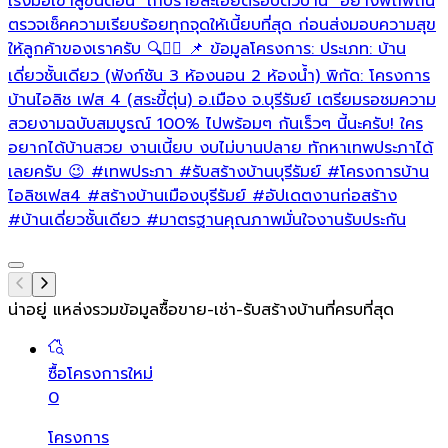
เร่งมือเข้าสู่ขั้นตอน "เก็บรายละเอียดรอบตัวบ้าน" อย่างพิถีพิถัน
ตรวจเช็คความเรียบร้อยทุกจุดให้เนี้ยบที่สุด ก่อนส่งมอบความสุข
ให้ลูกค้าของเราครับ 🔍👷‍♂️ 📌 ข้อมูลโครงการ: ประเภท: บ้าน
เดี่ยวชั้นเดียว (ฟังก์ชัน 3 ห้องนอน 2 ห้องน้ำ) พิกัด: โครงการ
บ้านไอลิช เฟส 4 (สระขี้ตุ่น) อ.เมือง จ.บุรีรัมย์ เตรียมรอชมความ
สวยงามฉบับสมบูรณ์ 100% ไปพร้อมๆ กันเร็วๆ นี้นะครับ! ใคร
อยากได้บ้านสวย งานเนี้ยบ งบไม่บานปลาย ทักหาเทพประภาได้
เลยครับ 😉
#เทพประภา
#รับสร้างบ้านบุรีรัมย์
#โครงการบ้าน
ไอลิชเฟส4
#สร้างบ้านเมืองบุรีรัมย์
#อัปเดตงานก่อสร้าง
#บ้านเดี่ยวชั้นเดียว
#มาตรฐานคุณภาพมั่นใจงานรับประกัน
น่าอยู่ แหล่งรวมข้อมูล
ซื้อขาย-เช่า-รับสร้างบ้านที่ครบที่สุด
ซื้อโครงการใหม่
0
โครงการ