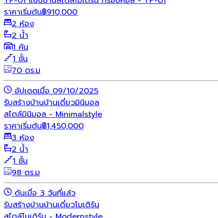
TP-01 แบบบ้านสไตล์โมเดิร์น ทรอปิคอล - TP-01
ราคาเริ่มต้น
฿
910,000
2 ห้อง
2 น้ำ
1 คัน
1 ชั้น
70 ตร.ม
อัปเดตเมื่อ 09/10/2025
รับสร้างบ้าน
บ้านเดี่ยว
มินิมอล
สไตล์มินิมอล - Minimalstyle
ราคาเริ่มต้น
฿
1,450,000
3 ห้อง
2 น้ำ
1 ชั้น
98 ตร.ม
ดันเมื่อ 3 วันที่แล้ว
รับสร้างบ้าน
บ้านเดี่ยว
โมเดิร์น
สไตล์โมเดิร์น - Modernstyle