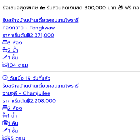
ข้อเสนอสุดพิเศษ 🏡 รับส่วนลดเงินสด 300,000 บาท 🎁 ฟรี ทอ
รับสร้างบ้าน
บ้านเดี่ยว
คอนเทมโพรารี่
ทองกวาว - Tongkwaw
ราคาเริ่มต้น
฿
2,371,000
3 ห้อง
2 น้ำ
1 ชั้น
104 ตร.ม
ดันเมื่อ 19 วันที่แล้ว
รับสร้างบ้าน
บ้านเดี่ยว
คอนเทมโพรารี่
จามจุลี - Chamjuilee
ราคาเริ่มต้น
฿
2,208,000
2 ห้อง
1 น้ำ
1 คัน
1 ชั้น
95 ตร.ม