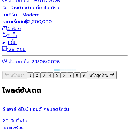
อัปเดตเมื่อ 03/07/2026
รับสร้างบ้าน
บ้านเดี่ยว
โมเดิร์น
โมเดิร์น - Modern
ราคาเริ่มต้น
฿
2,200,000
4 ห้อง
2 น้ำ
1 ชั้น
128 ตร.ม
อัปเดตเมื่อ 29/06/2026
หน้าแรก
1
2
3
4
5
6
7
8
9
หน้าสุดท้าย
โพสต์อัปเดต
วี เฮาส์ ดีไซน์ แอนด์ คอนสตรัคชั่น
เ
20 วันที่แล้ว
2
เผยแพร่อยู่
เ