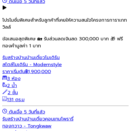
ดันเมื่อ 5 วันที่แล้ว
โปรโมชั่นพิเศษสำหรับลูกค้าที่เคยให้ความสนใจโครงการการาเกท
วิลล์
ข้อเสนอสุดพิเศษ 🏡 รับส่วนลดเงินสด 300,000 บาท 🎁 ฟรี
ทองคำมูลค่า 1 บาท
รับสร้างบ้าน
บ้านเดี่ยว
โมเดิร์น
สไตล์โมเดิร์น - Modernstyle
ราคาเริ่มต้น
฿
1,900,000
3 ห้อง
2 น้ำ
2 ชั้น
131 ตร.ม
ดันเมื่อ 5 วันที่แล้ว
รับสร้างบ้าน
บ้านเดี่ยว
คอนเทมโพรารี่
ทองกวาว - Tongkwaw