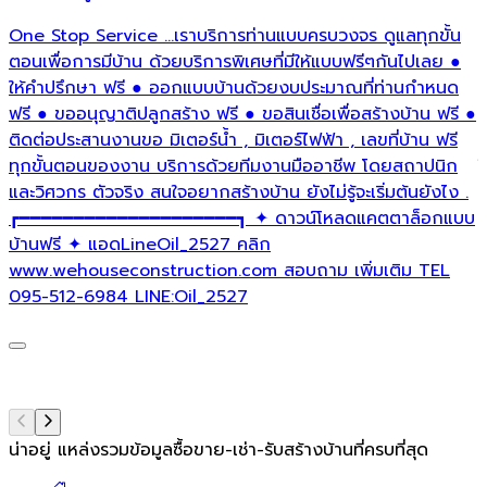
One Stop Service ...เราบริการท่านแบบครบวงจร ดูแลทุกขั้น
น
ตอนเพื่อการมีบ้าน ด้วยบริการพิเศษที่มีให้แบบฟรีๆกันไปเลย ●
ด
ให้คำปรึกษา ฟรี ● ออกแบบบ้านด้วยงบประมาณที่ท่านกำหนด
บ
ฟรี ● ขออนุญาติปลูกสร้าง ฟรี ● ขอสินเชื่อเพื่อสร้างบ้าน ฟรี ●
เ
ติดต่อประสานงานขอ มิเตอร์น้ำ , มิเตอร์ไฟฟ้า , เลขที่บ้าน ฟรี
ต
ทุกขั้นตอนของงาน บริการด้วยทีมงานมืออาชีพ โดยสถาปนิก
ใ
และวิศวกร ตัวจริง สนใจอยากสร้างบ้าน ยังไม่รู้จะเริ่มต้นยังไง .
เ
┏━━━━━━━━━━━━━━━━━━━━┓ ✦ ดาวน์โหลดแคตตาล็อกแบบ
บ
บ้านฟรี ✦ แอดLineOil_2527 คลิก
ส
www.wehouseconstruction.com สอบถาม เพิ่มเติม TEL
อ
095-512-6984 LINE:Oil_2527
#
น่าอยู่ แหล่งรวมข้อมูล
ซื้อขาย-เช่า-รับสร้างบ้านที่ครบที่สุด