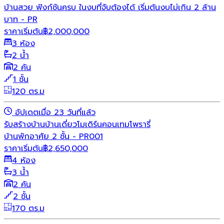
บ้านสวย ฟังก์ชันครบ ในงบที่จับต้องได้ เริ่มต้นงบไม่เกิน 2 ล้าน
บาท - PR
ราคาเริ่มต้น
฿
2,000,000
3 ห้อง
2 น้ำ
2 คัน
1 ชั้น
120 ตร.ม
อัปเดตเมื่อ 23 วันที่แล้ว
รับสร้างบ้าน
บ้านเดี่ยว
โมเดิร์น
คอนเทมโพรารี่
บ้านพักอาศัย 2 ชั้น - PR001
ราคาเริ่มต้น
฿
2,650,000
4 ห้อง
3 น้ำ
2 คัน
2 ชั้น
170 ตร.ม