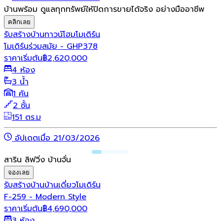
บ้านพร้อม ดูแลทุกทรัพย์ให้ปิดการขายได้จริง อย่างมืออาชีพ
คลิกเลย
รับสร้างบ้าน
ทาวน์โฮม
โมเดิร์น
โมเดิร์นร่วมสมัย - GHP378
ราคาเริ่มต้น
฿
2,620,000
4 ห้อง
3 น้ำ
1 คัน
2 ชั้น
151 ตร.ม
อัปเดตเมื่อ 21/03/2026
สาริน ลิฟวิ่ง บ้านจั่น
จองเลย
รับสร้างบ้าน
บ้านเดี่ยว
โมเดิร์น
F-259 - Modern Style
ราคาเริ่มต้น
฿
4,690,000
3 ห้อง