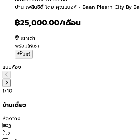
บ้าน เพลินซิตี้ โดย คุณแบง
บ้าน เพลินซิตี้ โดย คุณแบงค์ - Baan Plearn City By B
฿25,000.00
/เดือน
เขาเต่า
พร้อมให้เช่า
แชร์
แบบห้อง
1
/
10
บ้านเดี่ยว
ห้องว่าง
3
2