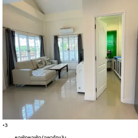
+
3
หอพัก
หอพัก/อพาร์ทเม้น