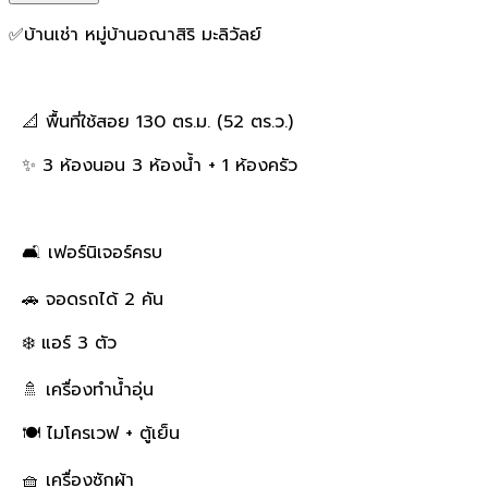
✅บ้านเช่า หมู่บ้านอณาสิริ มะลิวัลย์
📐 พื้นที่ใช้สอย 130 ตร.ม. (52 ตร.ว.)
✨ 3 ห้องนอน 3 ห้องน้ำ + 1 ห้องครัว
🛋 เฟอร์นิเจอร์ครบ
🚗 จอดรถได้ 2 คัน
❄️ แอร์ 3 ตัว
🚿 เครื่องทำน้ำอุ่น
🍽 ไมโครเวฟ + ตู้เย็น
🧺 เครื่องซักผ้า