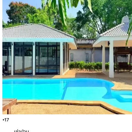
+
17
เช่า
บ้าน