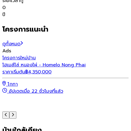
ระยะเวลากู้
0
ปี
โครงการแนะนำ
ดูทั้งหมด
Ads
โครงการใหม่
บ้าน
โ
โฮเมล์โล่ หนองไผ่ - Homelo Nong Phai
เ
ราคาเริ่มต้น
฿
4,350,000
ร
โกทา
อัปเดตเมื่อ 22 ชั่วโมงที่แล้ว
บ้านใกล้เคียง