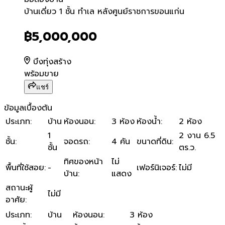
บ้านเดี่ยว 1 ชั้น ทำเล หลังศ
บ้านเดี่ยว 1 ชั้น ทำเล หลังศูนย์ราชการขอนแก่น
฿5,000,000
บึงทุ่งสร้าง
พร้อมขาย
แชร์
ข้อมูลเบื้องต้น
ประเภท
:
บ้าน
ห้องนอน
:
3 ห้อง
ห้องน้ำ
:
2 ห้อง
1
2 งาน 6.5
ชั้น
:
จอดรถ
:
4 คัน
ขนาดที่ดิน
:
ชั้น
ตร.ว.
ทิศของหน้า
ไม่
พื้นที่ใช้สอย
:
-
เฟอร์นิเจอร์
:
ไม่มี
บ้าน
:
แสดง
สถานะผู้
ไม่มี
อาศัย
:
ประเภท
:
บ้าน
ห้องนอน
:
3 ห้อง