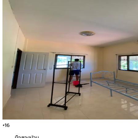
+
16
มือสอง
บ้าน