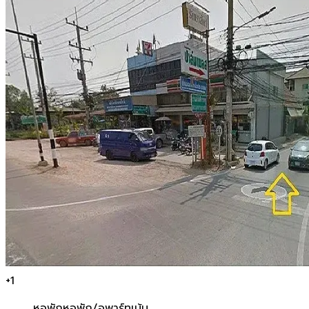
+
1
หอพัก
หอพัก/อพาร์ทเม้น