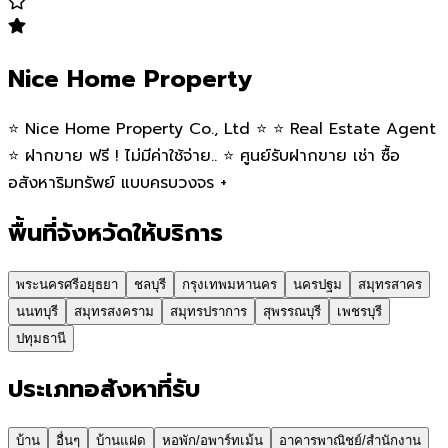
Nice Home Property
⭐️ Nice Home Property Co., Ltd ⭐️ ⭐️ Real Estate Agent
⭐️ ฝากขาย ฟรี ! ไม่มีค่าใช้จ่าย.. ⭐️ ศูนย์รับฝากขาย เช่า ซื้อ
อสังหาริมทรัพย์ แบบครบวงจร +
พื้นที่จังหวัดให้บริการ
พระนครศรีอยุธยา
ชลบุรี
กรุงเทพมหานคร
นครปฐม
สมุทรสาคร
นนทบุรี
สมุทรสงคราม
สมุทรปราการ
สุพรรณบุรี
เพชรบุรี
ปทุมธานี
ประเภทอสังหาที่รับ
บ้าน
อื่นๆ
บ้านแฝด
หอพัก/อพาร์ทเม้น
อาคารพาณิชย์/สำนักงาน