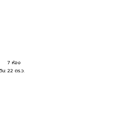
 ม.บูรพา เดินสะดวก
7 ห้อง
ดิน
:
22 ตร.ว.