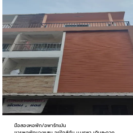
มือสอง
หอพัก/อพาร์ทเม้น
ขายหอพักบางแสน อยู่ใกล้กับ ม.บูรพา เดินสะดวก