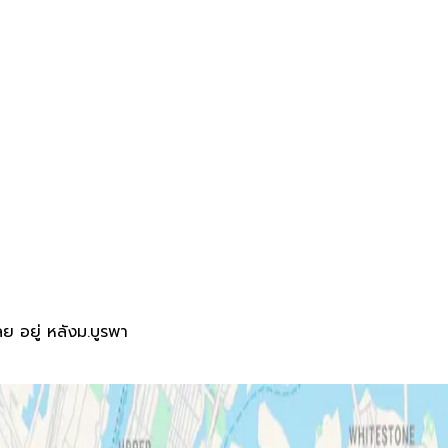
ย อยู่ หลังม.บูรพา