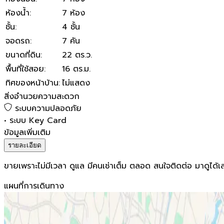
ห้องน้ำ
:
7 ห้อง
ชั้น
:
4 ชั้น
จอดรถ
:
7 คัน
ขนาดที่ดิน
:
22 ตร.ว.
พื้นที่ใช้สอย
:
16 ตร.ม.
ทิศของหน้าบ้าน
:
ไม่แสดง
สิ่งอำนวยความสะดวก
ระบบความปลอดภัย
•
ระบบ Key Card
ข้อมูลเพิ่มเติม
รายละเอียด
ขายเพราะไม่มีเวลา ดูแล มีคนเช่าเต็ม ตลอด สนใจติดต่อ มาดูได้เล
แผนที่การเดินทาง