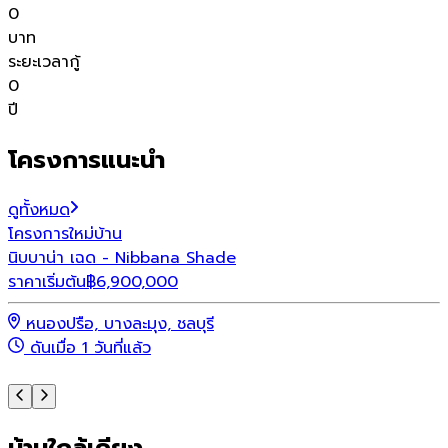
0
บาท
ระยะเวลากู้
0
ปี
โครงการแนะนำ
ดูทั้งหมด
โครงการใหม่
บ้าน
โ
นิบบาน่า เฉด - Nibbana Shade
พ
ราคาเริ่มต้น
฿
6,900,000
ร
หนองปรือ, บางละมุง, ชลบุรี
ดันเมื่อ 1 วันที่แล้ว
บ้านใกล้เคียง