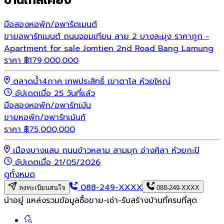
มือสอง
หอพัก/อพาร์ตเมนต์
ขายอพาร์ทเมนต์ ถนนจอมเทียน สาย 2 บางละมุง ราคาถูก -
Apartment for sale Jomtien 2nd Road Bang Lamung
ราคา
฿
179,000,000
ตลาดน้ำ4ภาค เทพประสิทธิ์ เขาตาโล ห้วยใหญ่
อัปเดตเมื่อ 25 วันที่แล้ว
มือสอง
หอพัก/อพาร์ทเม้น
ขายหอพัก/อพาร์ทเม้นท์
ราคา
฿
75,000,000
เมืองบางแสน ถนนข้าวหลาม สามมุก อ่างศิลา ห้วยกะปิ
อัปเดตเมื่อ 21/05/2026
ดูทั้งหมด
088-249-XXXX
ลงทะเบียนสนใจ
088-249-XXXX
น่าอยู่ แหล่งรวมข้อมูล
ซื้อขาย-เช่า-รับสร้างบ้านที่ครบที่สุด