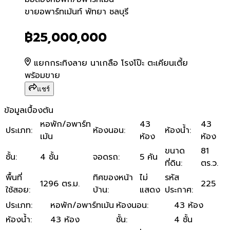
ขายอพาร์ทเม้นท์ พัทยา ชลบุรี
ขายอพาร์ทเม้นท์ พัทยา ชลบุรี
฿25,000,000
แยกกระทิงลาย นาเกลือ โรงโป๊ะ ตะเคียนเตี้ย
พร้อมขาย
แชร์
ข้อมูลเบื้องต้น
หอพัก/อพาร์ท
43
43
ประเภท
:
ห้องนอน
:
ห้องน้ำ
:
เม้น
ห้อง
ห้อง
ขนาด
81
ชั้น
:
4 ชั้น
จอดรถ
:
5 คัน
ที่ดิน
:
ตร.ว.
พื้นที่
ทิศของหน้า
ไม่
รหัส
1296 ตร.ม.
225
ใช้สอย
:
บ้าน
:
แสดง
ประกาศ
:
ประเภท
:
หอพัก/อพาร์ทเม้น
ห้องนอน
:
43 ห้อง
ห้องน้ำ
:
43 ห้อง
ชั้น
:
4 ชั้น