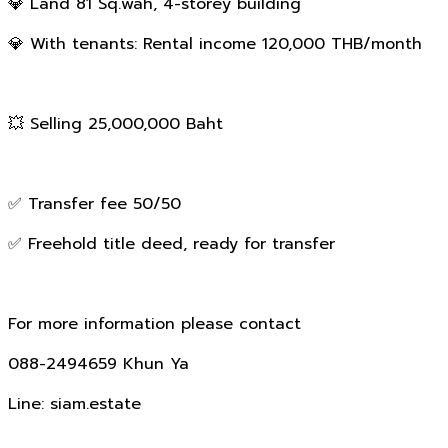
💎 Land 81 Sq.wah, 4-storey building
💎 With tenants: Rental income 120,000 THB/month
💥 Selling 25,000,000 Baht
✅ Transfer fee 50/50
✅ Freehold title deed, ready for transfer
For more information please contact
088-2494659 Khun Ya
Line: siam.estate