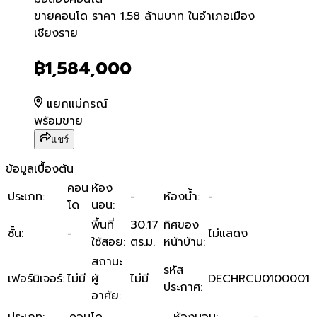
ขายคอนโด ราคา 1.58 ล้านบา
ขายคอนโด ราคา 1.58 ล้านบาท ในอำเภอเมือง
เชียงราย
฿1,584,000
แยกแม่กรณ์
พร้อมขาย
แชร์
ข้อมูลเบื้องต้น
คอน
ห้อง
ประเภท
:
-
ห้องน้ำ
:
-
โด
นอน
:
พื้นที่
30.17
ทิศของ
ชั้น
:
-
ไม่แสดง
ใช้สอย
:
ตร.ม.
หน้าบ้าน
:
สถานะ
รหัส
เฟอร์นิเจอร์
:
ไม่มี
ผู้
ไม่มี
DECHRCU0100001
ประกาศ
:
อาศัย
:
ประเภท
:
คอนโด
ห้องนอน
:
-