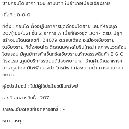
ขายคอนโด ราคา 1.58 ล้านบาท ในอำเภอเมืองเชียงราย
เนื้อที่ : 0-0-0
ที่ตั้ง : คอนโด ตั้งอยู่ในอาคารชุดดีคอนโดฮาย เลขที่ห้องชุด
207(188/32) ชั้น 2 อาคาร A เนื้อที่ห้องชุด 30.17 ตรม. ปลูก
สร้างบนโฉนดเลขที่ 134679 ต.รอบเวียง อ.เมืองเชียงราย
จ.เชียงราย ที่ตั้งคอนโด ติดถนนพหลโยธิน(ทล.1) สภาพแวดล้อม
โดยรอบ มีศูนย์การค้าเซ็นทรัลเชียงราย,ห้างสรรพสินค้า BIG C
,โรงแรม ,ศูนย์บริการรถยนต์,โรงพยาบาล ,ร้านค้า,ร้านอาหารฯ
สาธารูปโภค มีไฟฟ้า ประปา โทรศัพท์ ท่อระบายน้ำ การคมนาคม
สะดวก
ผู้ใช้ประโยชน์ : ไม่มีผู้ใช้ประโยชน์ในทรัพย์
เลขที่เอกสารสิทธิ์ : 207
รายละเอียดเลขที่เอกสารสิทธิ์ : -
หมายเหตุ : -