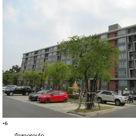
+
6
มือสอง
คอนโด