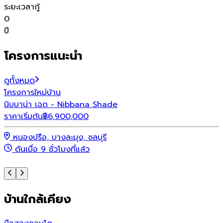
ระยะเวลากู้
0
ปี
โครงการแนะนำ
ดูทั้งหมด
โครงการใหม่
บ้าน
โ
นิบบาน่า เฉด - Nibbana Shade
พ
ราคาเริ่มต้น
฿
6,900,000
ร
หนองปรือ, บางละมุง, ชลบุรี
ดันเมื่อ 9 ชั่วโมงที่แล้ว
บ้านใกล้เคียง