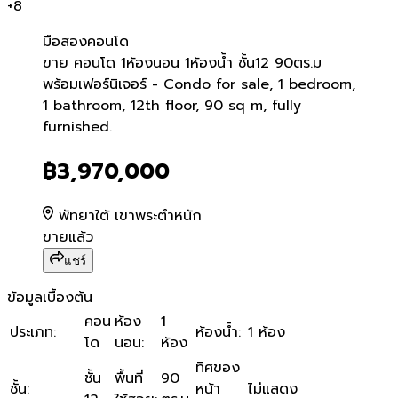
+
8
มือสอง
คอนโด
ขาย คอนโด 1ห้องนอน 1ห้องน้
ขาย คอนโด 1ห้องนอน 1ห้องน้ำ ชั้น12 90ตร.ม
พร้อมเฟอร์นิเจอร์ - Condo for sale, 1 bedroom,
1 bathroom, 12th floor, 90 sq m, fully
furnished.
฿3,970,000
พัทยาใต้ เขาพระตำหนัก
ขายแล้ว
แชร์
ข้อมูลเบื้องต้น
คอน
ห้อง
1
ประเภท
:
ห้องน้ำ
:
1 ห้อง
โด
นอน
:
ห้อง
ทิศของ
ชั้น
พื้นที่
90
ชั้น
:
หน้า
ไม่แสดง