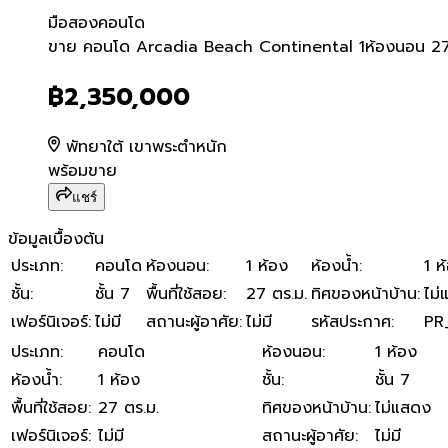
มือสอง
คอนโด
ขาย คอนโด Arcadia Beach 
ขาย คอนโด Arcadia Beach Continental 1ห้องนอน 27
฿2,350,000
พัทยาใต้ เขาพระตำหนัก
พร้อมขาย
แชร์
ข้อมูลเบื้องต้น
ประเภท
:
คอนโด
ห้องนอน
:
1 ห้อง
ห้องน้ำ
:
1 ห
ชั้น
:
ชั้น 7
พื้นที่ใช้สอย
:
27 ตร.ม.
ทิศของหน้าบ้าน
:
ไม่
เฟอร์นิเจอร์
:
ไม่มี
สถานะผู้อาศัย
:
ไม่มี
รหัสประกาศ
:
PR
ประเภท
:
คอนโด
ห้องนอน
:
1 ห้อง
ห้องน้ำ
:
1 ห้อง
ชั้น
:
ชั้น 7
พื้นที่ใช้สอย
:
27 ตร.ม.
ทิศของหน้าบ้าน
:
ไม่แสดง
เฟอร์นิเจอร์
:
ไม่มี
สถานะผู้อาศัย
:
ไม่มี