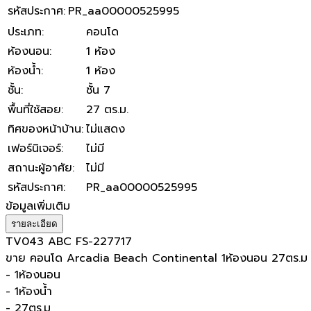
รหัสประกาศ
:
PR_aa00000525995
ประเภท
:
คอนโด
ห้องนอน
:
1 ห้อง
ห้องน้ำ
:
1 ห้อง
ชั้น
:
ชั้น 7
พื้นที่ใช้สอย
:
27 ตร.ม.
ทิศของหน้าบ้าน
:
ไม่แสดง
เฟอร์นิเจอร์
:
ไม่มี
สถานะผู้อาศัย
:
ไม่มี
รหัสประกาศ
:
PR_aa00000525995
ข้อมูลเพิ่มเติม
รายละเอียด
TV043 ABC FS-227717
ขาย คอนโด Arcadia Beach Continental 1ห้องนอน 27ตร.ม
- 1ห้องนอน
- 1ห้องน้ำ
- 27ตร.ม