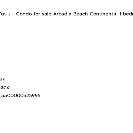
Continental 1ห้องนอน 27ตร.ม
ตร.ม - Condo for sale Arcadia Beach Continental 1 bed
้อง
แสดง
_aa00000525995