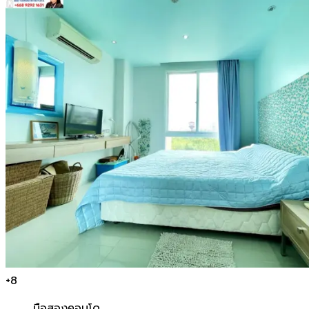
+
8
มือสอง
คอนโด