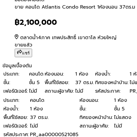
ขาย คอนโด Atlantis Condo 
ขาย คอนโด Atlantis Condo Resort 1ห้องนอน 37ตร.ม พ
฿2,100,000
ตลาดน้ำ4ภาค เทพประสิทธิ์ เขาตาโล ห้วยใหญ่
ขายแล้ว
แชร์
ข้อมูลเบื้องต้น
ประเภท
:
คอนโด
ห้องนอน
:
1 ห้อง
ห้องน้ำ
:
1 ห
ชั้น
:
ชั้น 5
พื้นที่ใช้สอย
:
37 ตร.ม.
ทิศของหน้าบ้าน
:
ไม่
เฟอร์นิเจอร์
:
ไม่มี
สถานะผู้อาศัย
:
ไม่มี
รหัสประกาศ
:
PR
ประเภท
:
คอนโด
ห้องนอน
:
1 ห้อง
ห้องน้ำ
:
1 ห้อง
ชั้น
:
ชั้น 5
พื้นที่ใช้สอย
:
37 ตร.ม.
ทิศของหน้าบ้าน
:
ไม่แสดง
เฟอร์นิเจอร์
:
ไม่มี
สถานะผู้อาศัย
:
ไม่มี
รหัสประกาศ
:
PR_aa00000521085