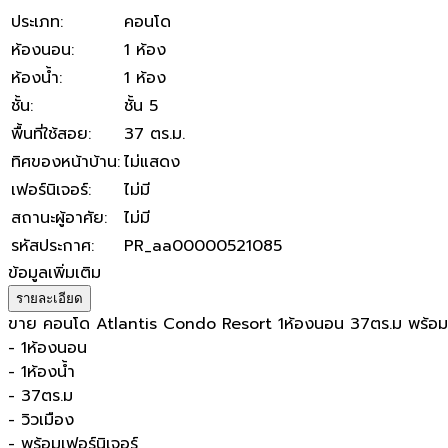
ประเภท
:
คอนโด
ห้องนอน
:
1 ห้อง
ห้องน้ำ
:
1 ห้อง
ชั้น
:
ชั้น 5
พื้นที่ใช้สอย
:
37 ตร.ม.
ทิศของหน้าบ้าน
:
ไม่แสดง
เฟอร์นิเจอร์
:
ไม่มี
สถานะผู้อาศัย
:
ไม่มี
รหัสประกาศ
:
PR_aa00000521085
ข้อมูลเพิ่มเติม
รายละเอียด
ขาย คอนโด Atlantis Condo Resort 1ห้องนอน 37ตร.ม พร้อมเฟ
- 1ห้องนอน
- 1ห้องน้ำ
- 37ตร.ม
- วิวเมือง
- พร้อมเฟอร์นิเจอร์