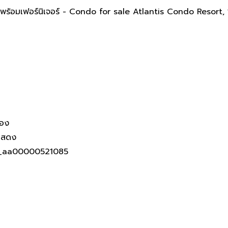
Resort 1ห้องนอน 37ตร.ม พร้อม
ร้อมเฟอร์นิเจอร์ - Condo for sale Atlantis Condo Resort,
้อง
แสดง
_aa00000521085