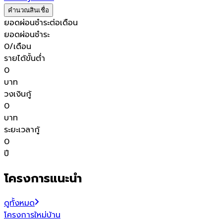
คำนวณสินเชื่อ
ยอดผ่อนชำระต่อเดือน
ยอดผ่อนชำระ
0
/เดือน
รายได้ขั้นต่ำ
0
บาท
วงเงินกู้
0
บาท
ระยะเวลากู้
0
ปี
โครงการแนะนำ
ดูทั้งหมด
โครงการใหม่
บ้าน
โ