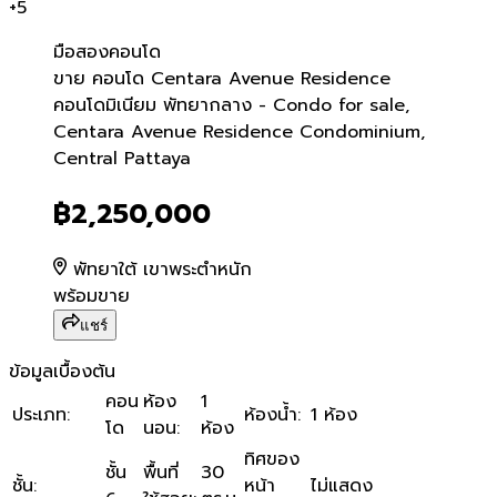
+
5
มือสอง
คอนโด
ขาย คอนโด Centara Avenue
ขาย คอนโด Centara Avenue Residence
คอนโดมิเนียม พัทยากลาง - Condo for sale,
Centara Avenue Residence Condominium,
Central Pattaya
฿2,250,000
พัทยาใต้ เขาพระตำหนัก
พร้อมขาย
แชร์
ข้อมูลเบื้องต้น
คอน
ห้อง
1
ประเภท
:
ห้องน้ำ
:
1 ห้อง
โด
นอน
:
ห้อง
ทิศของ
ชั้น
พื้นที่
30
ชั้น
:
หน้า
ไม่แสดง