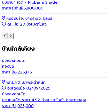
นิบบาน่า เฉด - Nibbana Shade
พ
ราคาเริ่มต้น
฿
6,900,000
ร
หนองปรือ, บางละมุง, ชลบุรี
ดันเมื่อ 20 ชั่วโมงที่แล้ว
บ้านใกล้เคียง
มือสอง
คอนโด
ห้องชุด
ราคา
฿
6,226,176
พัทยาใต้ เขาพระตำหนัก
อัปเดตเมื่อ 02/09/2025
มือสอง
คอนโด
ขายคอนโด ราคา 4.92 ล้านบาท ในอำเภอบางละมุง
ราคา
฿
4,925,000