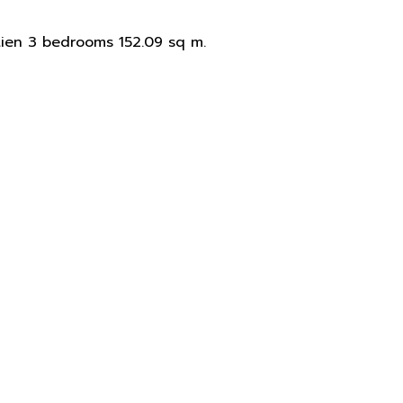
.09 ตรม. - Condo for sale 
ien 3 bedrooms 152.09 sq m.