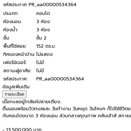
รหัสประกาศ
:
PR_aa00000534364
ประเภท
:
คอนโด
ห้องนอน
:
3 ห้อง
ห้องน้ำ
:
3 ห้อง
ชั้น
:
ชั้น 2
พื้นที่ใช้สอย
:
152 ตร.ม.
ทิศของหน้าบ้าน
:
ไม่แสดง
เฟอร์นิเจอร์
:
ไม่มี
สถานะผู้อาศัย
:
ไม่มี
รหัสประกาศ
:
PR_aa00000534364
ข้อมูลเพิ่มเติม
รายละเอียด
เมื่อทะเลอยู่ใกล้แค่ปลายเตียง..
ตื่นนอนพร้อมวิวทะเลและ วันทำงาน วันหยุด วันไหนๆ ก็ได้ใช้ชีวิ
กับคอนโดขนาด 3 ห้องนอน ส่วนกลางคุณภาพ คลับเฮ้าส์ สกายเล้าจ์
.
- 13,500,000 บาท