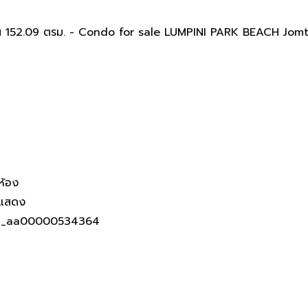
BEACH จอมเทียน 3ห้องนอน 152
 152.09 ตรม. - Condo for sale LUMPINI PARK BEACH Jomt
ห้อง
่แสดง
R_aa00000534364