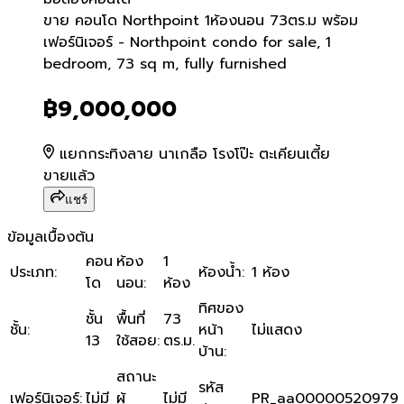
ขาย คอนโด Northpoint 1ห้อ
ขาย คอนโด Northpoint 1ห้องนอน 73ตร.ม พร้อม
เฟอร์นิเจอร์ - Northpoint condo for sale, 1
bedroom, 73 sq m, fully furnished
฿9,000,000
แยกกระทิงลาย นาเกลือ โรงโป๊ะ ตะเคียนเตี้ย
ขายแล้ว
แชร์
ข้อมูลเบื้องต้น
คอน
ห้อง
1
ประเภท
:
ห้องน้ำ
:
1 ห้อง
โด
นอน
:
ห้อง
ทิศของ
ชั้น
พื้นที่
73
ชั้น
:
หน้า
ไม่แสดง
13
ใช้สอย
:
ตร.ม.
บ้าน
:
สถานะ
รหัส
เฟอร์นิเจอร์
:
ไม่มี
ผู้
ไม่มี
PR_aa00000520979