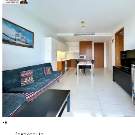
+
8
มือสอง
คอนโด