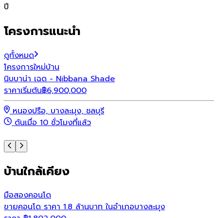
ปี
โครงการแนะนำ
ดูทั้งหมด
โครงการใหม่
บ้าน
โ
นิบบาน่า เฉด - Nibbana Shade
พ
ราคาเริ่มต้น
฿
6,900,000
ร
หนองปรือ, บางละมุง, ชลบุรี
ดันเมื่อ 10 ชั่วโมงที่แล้ว
บ้านใกล้เคียง
มือสอง
คอนโด
ขายคอนโด ราคา 1.8 ล้านบาท ในอำเภอบางละมุง