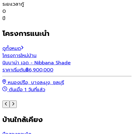
ระยะเวลากู้
0
ปี
โครงการแนะนำ
ดูทั้งหมด
โครงการใหม่
บ้าน
โ
นิบบาน่า เฉด - Nibbana Shade
พ
ราคาเริ่มต้น
฿
6,900,000
ร
หนองปรือ, บางละมุง, ชลบุรี
ดันเมื่อ 1 วันที่แล้ว
บ้านใกล้เคียง