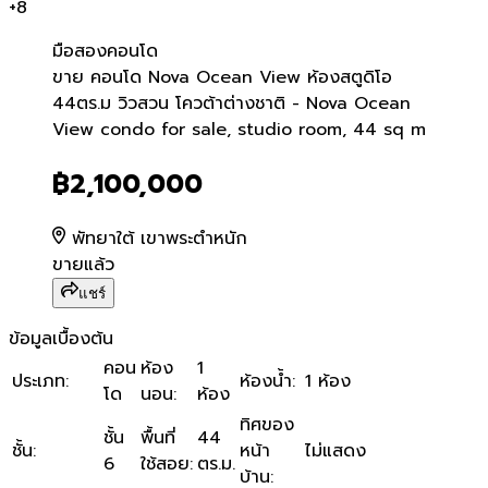
+
8
มือสอง
คอนโด
ขาย คอนโด Nova Ocean Vie
ขาย คอนโด Nova Ocean View ห้องสตูดิโอ
44ตร.ม วิวสวน โควต้าต่างชาติ - Nova Ocean
View condo for sale, studio room, 44 sq m
฿2,100,000
พัทยาใต้ เขาพระตำหนัก
ขายแล้ว
แชร์
ข้อมูลเบื้องต้น
คอน
ห้อง
1
ประเภท
:
ห้องน้ำ
:
1 ห้อง
โด
นอน
:
ห้อง
ทิศของ
ชั้น
พื้นที่
44
ชั้น
:
หน้า
ไม่แสดง
6
ใช้สอย
:
ตร.ม.
บ้าน
: