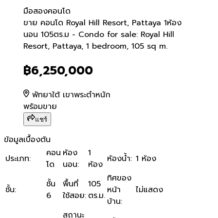
มือสอง
คอนโด
ขาย คอนโด Royal Hill Reso
ขาย คอนโด Royal Hill Resort, Pattaya 1ห้อง
นอน 105ตร.ม - Condo for sale: Royal Hill
Resort, Pattaya, 1 bedroom, 105 sq m.
฿6,250,000
พัทยาใต้ เขาพระตำหนัก
พร้อมขาย
แชร์
ข้อมูลเบื้องต้น
คอน
ห้อง
1
ประเภท
:
ห้องน้ำ
:
1 ห้อง
โด
นอน
:
ห้อง
ทิศของ
ชั้น
พื้นที่
105
ชั้น
:
หน้า
ไม่แสดง
6
ใช้สอย
:
ตร.ม.
บ้าน
:
สถานะ