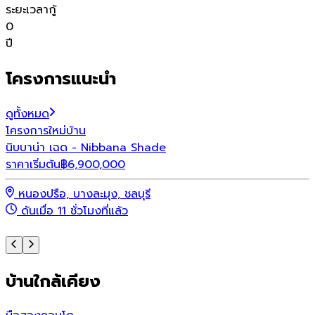
ระยะเวลากู้
0
ปี
โครงการแนะนำ
ดูทั้งหมด
โครงการใหม่
บ้าน
โ
นิบบาน่า เฉด - Nibbana Shade
พ
ราคาเริ่มต้น
฿
6,900,000
ร
หนองปรือ, บางละมุง, ชลบุรี
ดันเมื่อ 11 ชั่วโมงที่แล้ว
บ้านใกล้เคียง