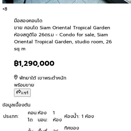
+
8
มือสอง
คอนโด
ขาย คอนโด Siam Oriental T
ขาย คอนโด Siam Oriental Tropical Garden
ห้องสตูดิโอ 26ตร.ม - Condo for sale, Siam
Oriental Tropical Garden, studio room, 26
sq m
฿1,290,000
พัทยาใต้ เขาพระตำหนัก
พร้อมขาย
แชร์
ข้อมูลเบื้องต้น
คอน
ห้อง
1
ประเภท
:
ห้องน้ำ
:
1 ห้อง
โด
นอน
:
ห้อง
ทิศของ