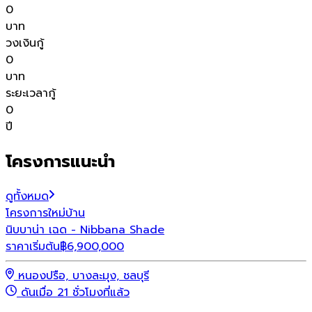
0
บาท
วงเงินกู้
0
บาท
ระยะเวลากู้
0
ปี
โครงการแนะนำ
ดูทั้งหมด
โครงการใหม่
บ้าน
โ
นิบบาน่า เฉด - Nibbana Shade
พ
ราคาเริ่มต้น
฿
6,900,000
ร
หนองปรือ, บางละมุง, ชลบุรี
ดันเมื่อ 21 ชั่วโมงที่แล้ว