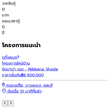
วงเงินกู้
0
บาท
ระยะเวลากู้
0
ปี
โครงการแนะนำ
ดูทั้งหมด
โครงการใหม่
บ้าน
โ
นิบบาน่า เฉด - Nibbana Shade
พ
ราคาเริ่มต้น
฿
6,900,000
ร
หนองปรือ, บางละมุง, ชลบุรี
ดันเมื่อ 51 นาทีที่แล้ว