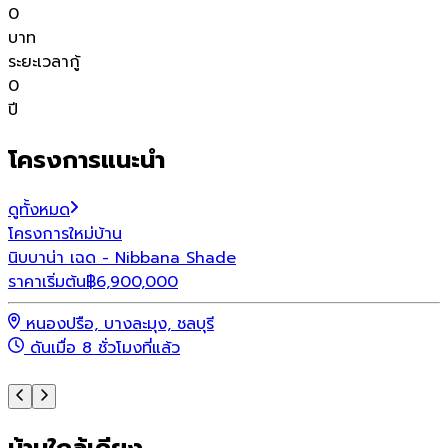
0
บาท
ระยะเวลากู้
0
ปี
โครงการแนะนำ
ดูทั้งหมด
โครงการใหม่
บ้าน
โ
นิบบาน่า เฉด - Nibbana Shade
พ
ราคาเริ่มต้น
฿
6,900,000
ร
หนองปรือ, บางละมุง, ชลบุรี
ดันเมื่อ 8 ชั่วโมงที่แล้ว
บ้านใกล้เคียง