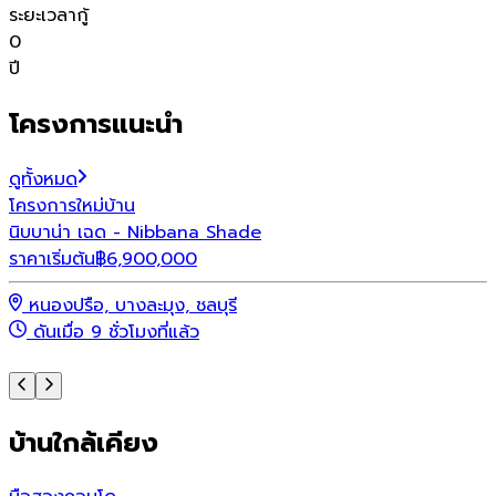
ระยะเวลากู้
0
ปี
โครงการแนะนำ
ดูทั้งหมด
โครงการใหม่
บ้าน
โ
นิบบาน่า เฉด - Nibbana Shade
พ
ราคาเริ่มต้น
฿
6,900,000
ร
หนองปรือ, บางละมุง, ชลบุรี
ดันเมื่อ 9 ชั่วโมงที่แล้ว
บ้านใกล้เคียง