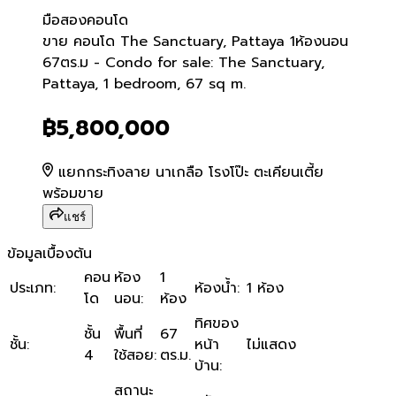
มือสอง
คอนโด
ขาย คอนโด The Sanctuary,
ขาย คอนโด The Sanctuary, Pattaya 1ห้องนอน
67ตร.ม - Condo for sale: The Sanctuary,
Pattaya, 1 bedroom, 67 sq m.
฿5,800,000
แยกกระทิงลาย นาเกลือ โรงโป๊ะ ตะเคียนเตี้ย
พร้อมขาย
แชร์
ข้อมูลเบื้องต้น
คอน
ห้อง
1
ประเภท
:
ห้องน้ำ
:
1 ห้อง
โด
นอน
:
ห้อง
ทิศของ
ชั้น
พื้นที่
67
ชั้น
:
หน้า
ไม่แสดง
4
ใช้สอย
:
ตร.ม.
บ้าน
:
สถานะ