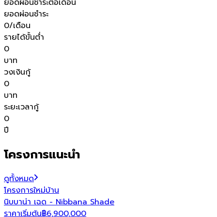
ยอดผ่อนชำระต่อเดือน
ยอดผ่อนชำระ
0
/เดือน
รายได้ขั้นต่ำ
0
บาท
วงเงินกู้
0
บาท
ระยะเวลากู้
0
ปี
โครงการแนะนำ
ดูทั้งหมด
โครงการใหม่
บ้าน
โ
นิบบาน่า เฉด - Nibbana Shade
พ
ราคาเริ่มต้น
฿
6,900,000