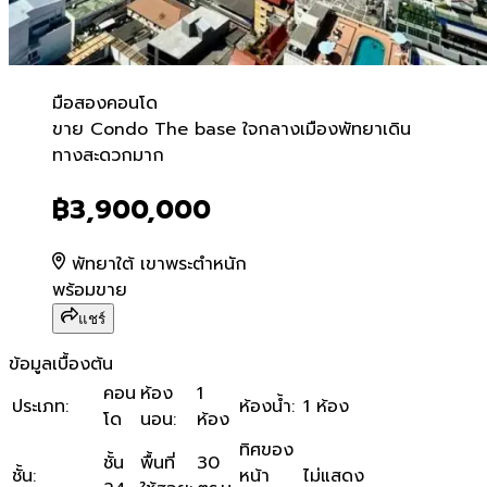
มือสอง
คอนโด
ขาย Condo The base ใจกล
ขาย Condo The base ใจกลางเมืองพัทยาเดิน
ทางสะดวกมาก
฿3,900,000
พัทยาใต้ เขาพระตำหนัก
พร้อมขาย
แชร์
ข้อมูลเบื้องต้น
คอน
ห้อง
1
ประเภท
:
ห้องน้ำ
:
1 ห้อง
โด
นอน
:
ห้อง
ทิศของ
ชั้น
พื้นที่
30
ชั้น
:
หน้า
ไม่แสดง