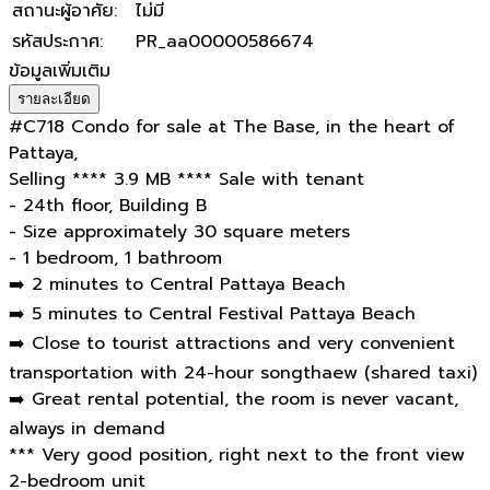
สถานะผู้อาศัย
:
ไม่มี
รหัสประกาศ
:
PR_aa00000586674
ข้อมูลเพิ่มเติม
รายละเอียด
#C718 Condo for sale at The Base, in the heart of
Pattaya,
Selling **** 3.9 MB **** Sale with tenant
- 24th floor, Building B
- Size approximately 30 square meters
- 1 bedroom, 1 bathroom
➡️ 2 minutes to Central Pattaya Beach
➡️ 5 minutes to Central Festival Pattaya Beach
➡️ Close to tourist attractions and very convenient
transportation with 24-hour songthaew (shared taxi)
➡️ Great rental potential, the room is never vacant,
always in demand
*** Very good position, right next to the front view
2-bedroom unit