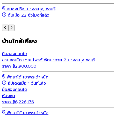
ร
หนองปรือ, บางละมุง, ชลบุรี
ดันเมื่อ 22 ชั่วโมงที่แล้ว
บ้านใกล้เคียง
มือสอง
คอนโด
ขายคอนโด เดอะ ไพรด์ พัทยาสาย 2 บางละมุง ชลบุรี
ราคา
฿
2,900,000
พัทยาใต้ เขาพระตำหนัก
อัปเดตเมื่อ 1 วันที่แล้ว
มือสอง
คอนโด
ห้องชุด
ราคา
฿
6,226,176
พัทยาใต้ เขาพระตำหนัก