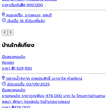
ราคาเริ่มต้น
฿
6,900,000
ร
หนองปรือ, บางละมุง, ชลบุรี
ดันเมื่อ 16 ชั่วโมงที่แล้ว
บ้านใกล้เคียง
มือสอง
คอนโด
ห้องชุด
ราคา
฿
1,929,950
ตลาดน้ำ4ภาค เทพประสิทธิ์ เขาตาโล ห้วยใหญ่
อัปเดตเมื่อ 02/09/2025
มือสอง
คอนโด
ขายคอนโด ราคาถูกเพียง 976,000 บาท ใน โครงการบ้านสวน
ลลนา พัทยา ทรงสเปน ในอำเภอบางละมุง
ราคา
฿
976,000