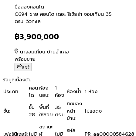
มือสอง
คอนโด
C694 ขาย คอนโด เดอะ ริเวีย
C694 ขาย คอนโด เดอะ ริเวียร่า จอมเทียน 35
ตรม. วิวทะเล
฿3,900,000
นาจอมเทียน บ้านอำเภอ
พร้อมขาย
แชร์
ข้อมูลเบื้องต้น
คอน
ห้อง
1
ประเภท
:
ห้องน้ำ
:
1 ห้อง
โด
นอน
:
ห้อง
ทิศของ
ชั้น
พื้นที่
35
ชั้น
:
หน้า
ไม่แสดง
28
ใช้สอย
:
ตร.ม.
บ้าน
:
สถานะ
รหัส
เฟอร์นิเจอร์
:
ไม่มี
ผู้
ไม่มี
PR_aa00000584628