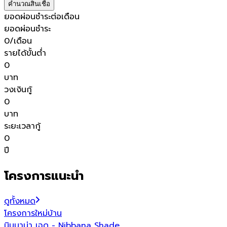
คำนวณสินเชื่อ
ยอดผ่อนชำระต่อเดือน
ยอดผ่อนชำระ
0
/เดือน
รายได้ขั้นต่ำ
0
บาท
วงเงินกู้
0
บาท
ระยะเวลากู้
0
ปี
โครงการแนะนำ
ดูทั้งหมด
โครงการใหม่
บ้าน
โ
นิบบาน่า เฉด - Nibbana Shade
พ