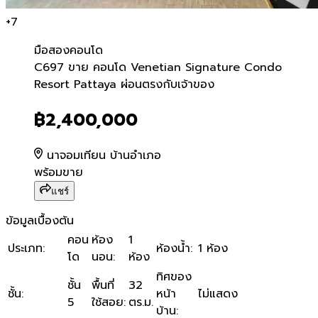
+
7
มือสอง
คอนโด
C697 ขาย คอนโด Venetian 
C697 ขาย คอนโด Venetian Signature Condo
Resort Pattaya ผ่อนตรงกับเจ้าของ
฿2,400,000
นาจอมเทียน บ้านอำเภอ
พร้อมขาย
แชร์
ข้อมูลเบื้องต้น
คอน
ห้อง
1
ประเภท
:
ห้องน้ำ
:
1 ห้อง
โด
นอน
:
ห้อง
ทิศของ
ชั้น
พื้นที่
32
ชั้น
:
หน้า
ไม่แสดง
5
ใช้สอย
:
ตร.ม.
บ้าน
: