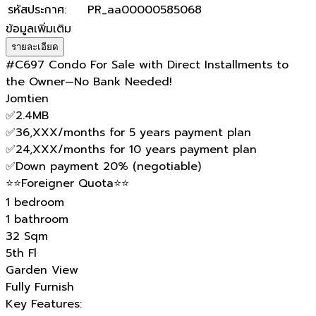
รหัสประกาศ
:
PR_aa00000585068
ข้อมูลเพิ่มเติม
รายละเอียด
#C697 Condo For Sale with Direct Installments to
the Owner—No Bank Needed!
Jomtien
✅2.4MB
✅36,XXX/months for 5 years payment plan
✅24,XXX/months for 10 years payment plan
✅Down payment 20% (negotiable)
⭐⭐Foreigner Quota⭐⭐
1 bedroom
1 bathroom
32 Sqm
5th Fl
Garden View
Fully Furnish
Key Features: