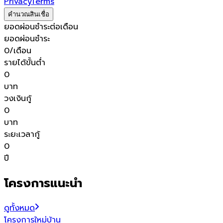
Privacy
Terms
คำนวณสินเชื่อ
ยอดผ่อนชำระต่อเดือน
ยอดผ่อนชำระ
0
/เดือน
รายได้ขั้นต่ำ
0
บาท
วงเงินกู้
0
บาท
ระยะเวลากู้
0
ปี
โครงการแนะนำ
ดูทั้งหมด
โครงการใหม่
บ้าน
โ