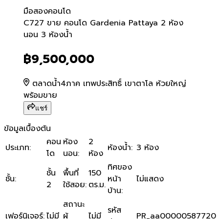
มือสอง
คอนโด
C727 ขาย คอนโด Gardenia 
C727 ขาย คอนโด Gardenia Pattaya 2 ห้อง
นอน 3 ห้องน้ำ
฿9,500,000
ตลาดน้ำ4ภาค เทพประสิทธิ์ เขาตาโล ห้วยใหญ่
พร้อมขาย
แชร์
ข้อมูลเบื้องต้น
คอน
ห้อง
2
ประเภท
:
ห้องน้ำ
:
3 ห้อง
โด
นอน
:
ห้อง
ทิศของ
ชั้น
พื้นที่
150
ชั้น
:
หน้า
ไม่แสดง
2
ใช้สอย
:
ตร.ม.
บ้าน
:
สถานะ
รหัส
เฟอร์นิเจอร์
:
ไม่มี
ผู้
ไม่มี
PR_aa00000587720