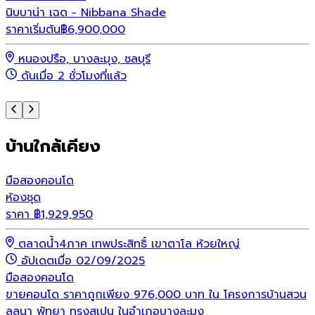
นิบบาน่า เฉด - Nibbana Shade
พ
ราคาเริ่มต้น
฿
6,900,000
ร
หนองปรือ, บางละมุง, ชลบุรี
ดันเมื่อ 2 ชั่วโมงที่แล้ว
บ้านใกล้เคียง
มือสอง
คอนโด
ห้องชุด
ราคา
฿
1,929,950
ตลาดน้ำ4ภาค เทพประสิทธิ์ เขาตาโล ห้วยใหญ่
อัปเดตเมื่อ 02/09/2025
มือสอง
คอนโด
ขายคอนโด ราคาถูกเพียง 976,000 บาท ใน โครงการบ้านสวน
ลลนา พัทยา ทรงสเปน ในอำเภอบางละมุง