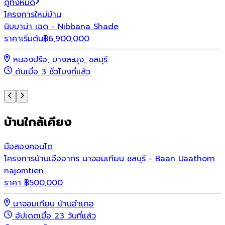
ดูทั้งหมด
โครงการใหม่
บ้าน
โ
นิบบาน่า เฉด - Nibbana Shade
พ
ราคาเริ่มต้น
฿
6,900,000
ร
หนองปรือ, บางละมุง, ชลบุรี
ดันเมื่อ 3 ชั่วโมงที่แล้ว
บ้านใกล้เคียง
มือสอง
คอนโด
โครงการบ้านเอืออาทร นาจอมเทียน ชลบุรี - Baan Uaathorn
najomtien
ราคา
฿
500,000
นาจอมเทียน บ้านอำเภอ
อัปเดตเมื่อ 23 วันที่แล้ว