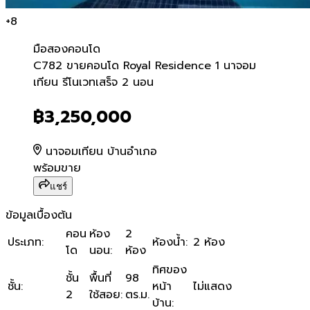
+
8
มือสอง
คอนโด
C782 ขายคอนโด Royal Resid
C782 ขายคอนโด Royal Residence 1 นาจอม
เทียน รีโนเวทเสร็จ 2 นอน
฿3,250,000
นาจอมเทียน บ้านอำเภอ
พร้อมขาย
แชร์
ข้อมูลเบื้องต้น
คอน
ห้อง
2
ประเภท
:
ห้องน้ำ
:
2 ห้อง
โด
นอน
:
ห้อง
ทิศของ
ชั้น
พื้นที่
98
ชั้น
:
หน้า
ไม่แสดง
2
ใช้สอย
:
ตร.ม.
บ้าน
: