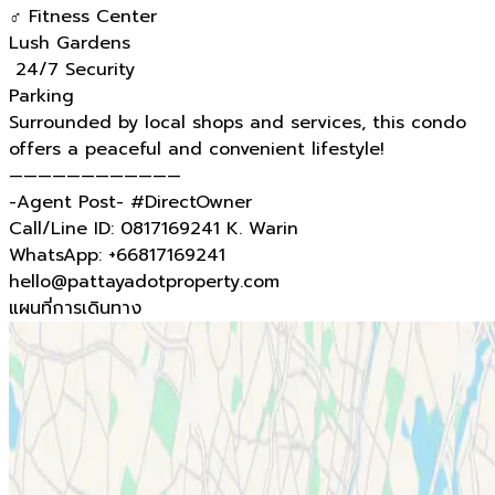
️‍♂️ Fitness Center
Lush Gardens
️ 24/7 Security
Parking
Surrounded by local shops and services, this condo
offers a peaceful and convenient lifestyle!
————————————
-Agent Post- #DirectOwner
Call/Line ID: 0817169241 K. Warin
WhatsApp: +66817169241
hello@pattayadotproperty.com
แผนที่การเดินทาง