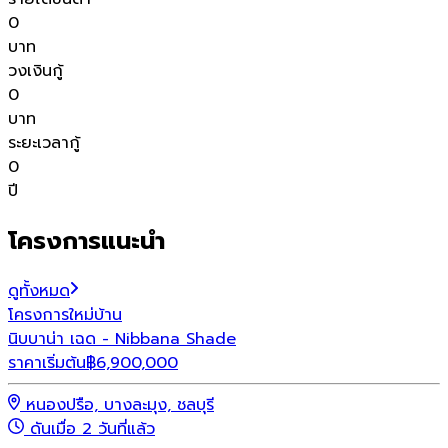
0
บาท
วงเงินกู้
0
บาท
ระยะเวลากู้
0
ปี
โครงการแนะนำ
ดูทั้งหมด
โครงการใหม่
บ้าน
โ
นิบบาน่า เฉด - Nibbana Shade
พ
ราคาเริ่มต้น
฿
6,900,000
ร
หนองปรือ, บางละมุง, ชลบุรี
ดันเมื่อ 2 วันที่แล้ว