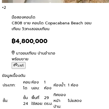
+
2
มือสอง
คอนโด
C808 ขาย คอนโด Copacaba
C808 ขาย คอนโด Copacabana Beach จอม
เทียน วิวทะเลจอมเทียน
฿4,800,000
นาจอมเทียน บ้านอำเภอ
พร้อมขาย
แชร์
ข้อมูลเบื้องต้น
คอน
ห้อง
1
ประเภท
:
ห้องน้ำ
:
1 ห้อง
โด
นอน
:
ห้อง
ทิศของ
ชั้น
พื้นที่
29
ชั้น
:
หน้า
ไม่แสดง
24
ใช้สอย
:
ตร.ม.
บ้าน
: