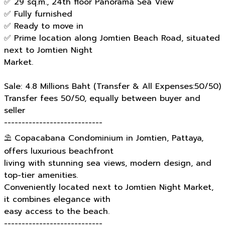
✅ 29 sq.m., 24th floor Panorama Sea View
✅ Fully furnished
✅ Ready to move in
✅ Prime location along Jomtien Beach Road, situated
next to Jomtien Night
Market.
Sale: 4.8 Millions Baht (Transfer & All Expenses:50/50)
Transfer fees 50/50, equally between buyer and
seller
----------------------------
⛱️ Copacabana Condominium in Jomtien, Pattaya,
offers luxurious beachfront
living with stunning sea views, modern design, and
top-tier amenities.
Conveniently located next to Jomtien Night Market,
it combines elegance with
easy access to the beach.
----------------------------