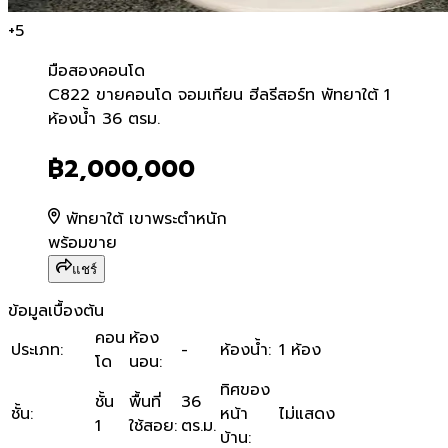
+
5
มือสอง
คอนโด
C822 ขายคอนโด จอมเทียน ฮีล
C822 ขายคอนโด จอมเทียน ฮีลรีสอร์ท พัทยาใต้ 1
ห้องน้ำ 36 ตรม.
฿2,000,000
พัทยาใต้ เขาพระตำหนัก
พร้อมขาย
แชร์
ข้อมูลเบื้องต้น
คอน
ห้อง
ประเภท
:
-
ห้องน้ำ
:
1 ห้อง
โด
นอน
:
ทิศของ
ชั้น
พื้นที่
36
ชั้น
:
หน้า
ไม่แสดง
1
ใช้สอย
:
ตร.ม.
บ้าน
: