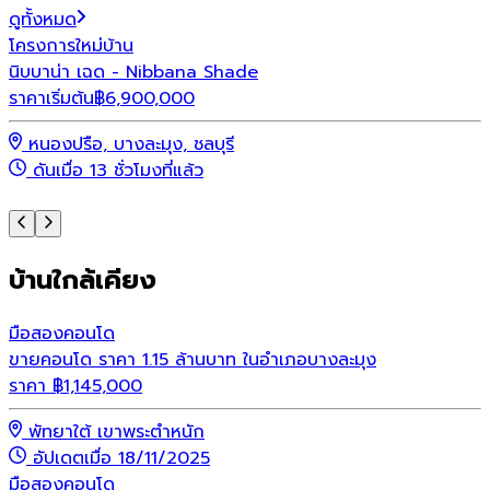
ดูทั้งหมด
โครงการใหม่
บ้าน
โ
นิบบาน่า เฉด - Nibbana Shade
พ
ราคาเริ่มต้น
฿
6,900,000
ร
หนองปรือ, บางละมุง, ชลบุรี
ดันเมื่อ 13 ชั่วโมงที่แล้ว
บ้านใกล้เคียง
มือสอง
คอนโด
ขายคอนโด ราคา 1.15 ล้านบาท ในอำเภอบางละมุง
ราคา
฿
1,145,000
พัทยาใต้ เขาพระตำหนัก
อัปเดตเมื่อ 18/11/2025
มือสอง
คอนโด