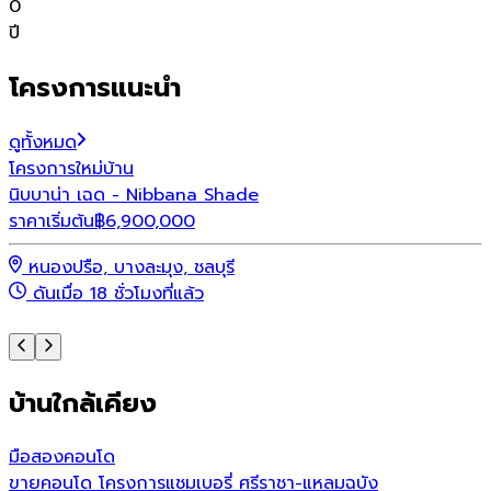
0
ปี
โครงการแนะนำ
ดูทั้งหมด
โครงการใหม่
บ้าน
โ
นิบบาน่า เฉด - Nibbana Shade
พ
ราคาเริ่มต้น
฿
6,900,000
ร
หนองปรือ, บางละมุง, ชลบุรี
ดันเมื่อ 18 ชั่วโมงที่แล้ว
บ้านใกล้เคียง
มือสอง
คอนโด
ขายคอนโด โครงการแชมเบอรี่ ศรีราชา-แหลมฉบัง