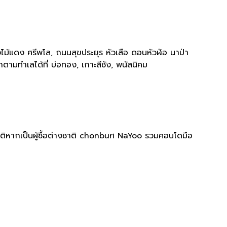
้แดง ศรีพโล, ถนนสุขประยุร หัวเสือ ดอนหัวฬ่อ นาป่า
มทำเลได้ที่ บ่อทอง, เกาะสีชัง, พนัสนิคม
าติหากเป็นผู้ซื้อต่างชาติ chonburi NaYoo รวมคอนโดมือ