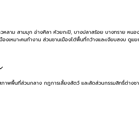
าวหลาม สามมุก อ่างศิลา ห้วยกะปิ, บางปลาสร้อย บางทราย หนองไม
องเหมาะคนทำงาน ส่วนชานเมืองได้พื้นที่กว้างและเงียบสงบ ดูแยกตา
าพพื้นที่ส่วนกลาง กฎการเลี้ยงสัตว์ และสัดส่วนกรรมสิทธิ์ต่างช