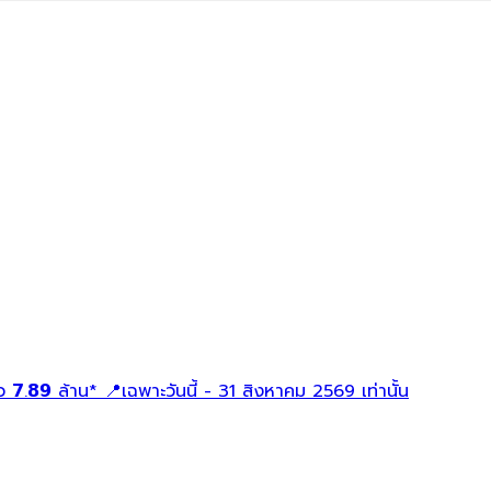
ว 𝟳.𝟴𝟵 ล้าน* 📍เฉพาะวันนี้ - 31 สิงหาคม 2569 เท่านั้น