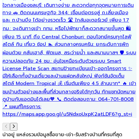
ใจกลางเมืองชลบุรี: เดินทางง่าย สะดวกต่อทุกจุดหมายการเดิน
เ
ทาง 🚗 ติดถนนเศรษฐกิจ 344: เชื่อมต่อตรงสู่ ถ.เลี่ยงเมือง
ร
และ ถ.บ้านบึง ได้อย่างรวดเร็ว 🛣️ ใกล้มอเตอร์เวย์ เพียง 1.7
เ
กม.: จะเดินทางเข้า กทม. หรือไปพัทยาก็สะดวกสบายขั้นสุด 🛍️
เพียง 15 นาที ถึง Central Chonburi: ตอบโจทย์ครบทุกไลฟ์
สไตล์ กิน เที่ยว ช้อป 🏊 ส่วนกลางครบครัน: ยกระดับการพัก
ผ่อนด้วย คลับเฮาส์, ฟิตเนส, สระว่ายน้ำ และสนามบาสฯ 🛡️ ระบบ
ความปลอดภัย 24 ชม.: อุ่นใจเหนือระดับด้วยระบบ Smart
License Plate Scan สแกนป้ายทะเบียนเข้า-ออกโครงการ ✨
มีให้เลือกทั้งบ้านเดี่ยวและบ้านแฝดหลังใหญ่ ฟังก์ชันจัดเต็ม
สไตล์ Modern Tropical 💰 เริ่มต้นเพียง 4.5 ล้านบาท* 🔥 เข้า
ชมบ้านตัวอย่างและพื้นที่ส่วนกลางจริงได้ทุกวัน ทักแชทนัดหมาย
ดูบ้านกับแอดมินได้เลย🧡 📞 ติดต่อสอบถาม: 064-701-8008
📍 แผนที่โครงการ:
https://maps.app.goo.gl/u5NdxoUxpK2atLDF6?g_st=i
น่าอยู่ แหล่งรวมข้อมูล
ซื้อขาย-เช่า-รับสร้างบ้านที่ครบที่สุด