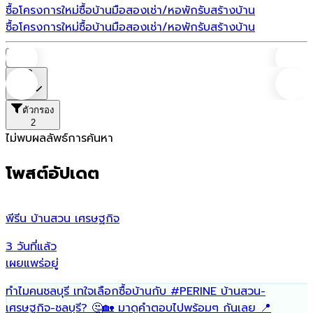
ซื้อโครงการใหม่
ซื้อบ้านมือสอง
เช่า/หอพัก
รับสร้างบ้าน
ซื้อโครงการใหม่
ซื้อบ้านมือสอง
เช่า/หอพัก
รับสร้างบ้าน
บ้าน
ราคา
ตัวกรอง
2
ไม่พบผลลัพธ์การค้นหา
โพสต์อัปเดต
พีรีน บ้านสวน เศรษฐกิจ
น
3 วันที่แล้ว
7
เผยแพร่อยู่
เ
ทำไมคนชลบุรี เทใจเลือกซื้อบ้านกับ
#PERINE
บ้านสวน-
ฟ
เศรษฐกิจ-ชลบุรี? 🤔🏡 มาดูคำตอบไปพร้อมๆ กันเลย 📍
พ