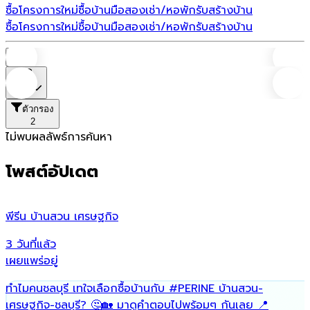
ซื้อโครงการใหม่
ซื้อบ้านมือสอง
เช่า/หอพัก
รับสร้างบ้าน
ซื้อโครงการใหม่
ซื้อบ้านมือสอง
เช่า/หอพัก
รับสร้างบ้าน
บ้าน
ราคา
ตัวกรอง
2
ไม่พบผลลัพธ์การค้นหา
โพสต์อัปเดต
พีรีน บ้านสวน เศรษฐกิจ
น
3 วันที่แล้ว
7
เผยแพร่อยู่
เ
ทำไมคนชลบุรี เทใจเลือกซื้อบ้านกับ
#PERINE
บ้านสวน-
ฟ
เศรษฐกิจ-ชลบุรี? 🤔🏡 มาดูคำตอบไปพร้อมๆ กันเลย 📍
พ