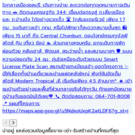
ใจกลางเมืองชลบุรี: เดินทางง่าย สะดวกต่อทุกจุดหมายการเดิน
เ
ทาง 🚗 ติดถนนเศรษฐกิจ 344: เชื่อมต่อตรงสู่ ถ.เลี่ยงเมือง
ร
และ ถ.บ้านบึง ได้อย่างรวดเร็ว 🛣️ ใกล้มอเตอร์เวย์ เพียง 1.7
เ
กม.: จะเดินทางเข้า กทม. หรือไปพัทยาก็สะดวกสบายขั้นสุด 🛍️
เพียง 15 นาที ถึง Central Chonburi: ตอบโจทย์ครบทุกไลฟ์
สไตล์ กิน เที่ยว ช้อป 🏊 ส่วนกลางครบครัน: ยกระดับการพัก
ผ่อนด้วย คลับเฮาส์, ฟิตเนส, สระว่ายน้ำ และสนามบาสฯ 🛡️ ระบบ
ความปลอดภัย 24 ชม.: อุ่นใจเหนือระดับด้วยระบบ Smart
License Plate Scan สแกนป้ายทะเบียนเข้า-ออกโครงการ ✨
มีให้เลือกทั้งบ้านเดี่ยวและบ้านแฝดหลังใหญ่ ฟังก์ชันจัดเต็ม
สไตล์ Modern Tropical 💰 เริ่มต้นเพียง 4.5 ล้านบาท* 🔥 เข้า
ชมบ้านตัวอย่างและพื้นที่ส่วนกลางจริงได้ทุกวัน ทักแชทนัดหมาย
ดูบ้านกับแอดมินได้เลย🧡 📞 ติดต่อสอบถาม: 064-701-8008
📍 แผนที่โครงการ:
https://maps.app.goo.gl/u5NdxoUxpK2atLDF6?g_st=i
น่าอยู่ แหล่งรวมข้อมูล
ซื้อขาย-เช่า-รับสร้างบ้านที่ครบที่สุด