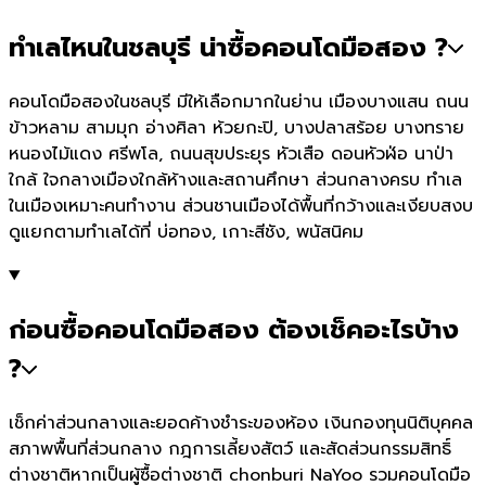
ทำเลไหนในชลบุรี น่าซื้อคอนโดมือสอง ?
คอนโดมือสองในชลบุรี มีให้เลือกมากในย่าน เมืองบางแสน ถนน
ข้าวหลาม สามมุก อ่างศิลา ห้วยกะปิ, บางปลาสร้อย บางทราย
หนองไม้แดง ศรีพโล, ถนนสุขประยุร หัวเสือ ดอนหัวฬ่อ นาป่า
ใกล้ ใจกลางเมืองใกล้ห้างและสถานศึกษา ส่วนกลางครบ ทำเล
ในเมืองเหมาะคนทำงาน ส่วนชานเมืองได้พื้นที่กว้างและเงียบสงบ
ดูแยกตามทำเลได้ที่ บ่อทอง, เกาะสีชัง, พนัสนิคม
ก่อนซื้อคอนโดมือสอง ต้องเช็คอะไรบ้าง
?
เช็กค่าส่วนกลางและยอดค้างชำระของห้อง เงินกองทุนนิติบุคคล
สภาพพื้นที่ส่วนกลาง กฎการเลี้ยงสัตว์ และสัดส่วนกรรมสิทธิ์
ต่างชาติหากเป็นผู้ซื้อต่างชาติ chonburi NaYoo รวมคอนโดมือ