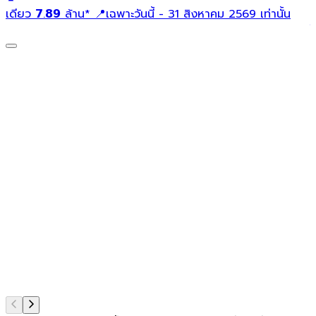
เ
เดียว 𝟳.𝟴𝟵 ล้าน* 📍เฉพาะวันนี้ - 31 สิงหาคม 2569 เท่านั้น
ใ
ท
แ
ก
เ
ส
ผ
ค
ม
ส
ช
ด
