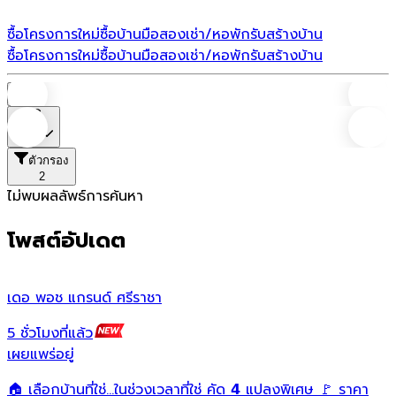
ซื้อโครงการใหม่
ซื้อบ้านมือสอง
เช่า/หอพัก
รับสร้างบ้าน
ซื้อโครงการใหม่
ซื้อบ้านมือสอง
เช่า/หอพัก
รับสร้างบ้าน
บ้าน
ราคา
ตัวกรอง
2
ไม่พบผลลัพธ์การค้นหา
โพสต์อัปเดต
เดอ พอช แกรนด์ ศรีราชา
พ
5 ชั่วโมงที่แล้ว
4
เผยแพร่อยู่
เ
🏠 เลือกบ้านที่ใช่...ในช่วงเวลาที่ใช่ คัด 𝟰 แปลงพิเศษ 🚩 ราคา
ท