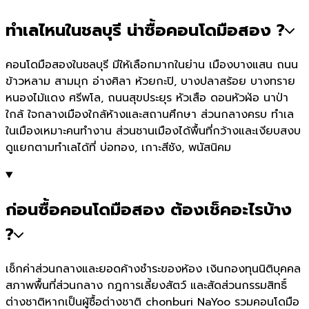
ทำเลไหนในชลบุรี น่าซื้อคอนโดมือสอง ?
คอนโดมือสองในชลบุรี มีให้เลือกมากในย่าน เมืองบางแสน ถนน
ข้าวหลาม สามมุก อ่างศิลา ห้วยกะปิ, บางปลาสร้อย บางทราย
หนองไม้แดง ศรีพโล, ถนนสุขประยุร หัวเสือ ดอนหัวฬ่อ นาป่า
ใกล้ ใจกลางเมืองใกล้ห้างและสถานศึกษา ส่วนกลางครบ ทำเล
ในเมืองเหมาะคนทำงาน ส่วนชานเมืองได้พื้นที่กว้างและเงียบสงบ
ดูแยกตามทำเลได้ที่ บ่อทอง, เกาะสีชัง, พนัสนิคม
ก่อนซื้อคอนโดมือสอง ต้องเช็คอะไรบ้าง
?
เช็กค่าส่วนกลางและยอดค้างชำระของห้อง เงินกองทุนนิติบุคคล
สภาพพื้นที่ส่วนกลาง กฎการเลี้ยงสัตว์ และสัดส่วนกรรมสิทธิ์
ต่างชาติหากเป็นผู้ซื้อต่างชาติ chonburi NaYoo รวมคอนโดมือ