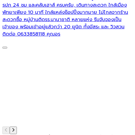
รปภ 24 ชม และคลับเฮาส์ ครบครับ, เดินทางสะดวก ใกล้เมือง
เ
พัทยาเพียง 10 นาที ใกล้แหล่งช๊อปปิ้งมากมาย ไม่ไกลจากร้าน
สะดวกซื้อ หมู่บ้านติดรร.นานาชาติ หลายแห่ง รีบจับจองเป็น
เจ้าของ พร้อมเข้าอยู่แล้วกว่า 20 ยูนิต ทั้งมีสระ และ วิวสวน
ติดต่อ 0633858118 คุณอร