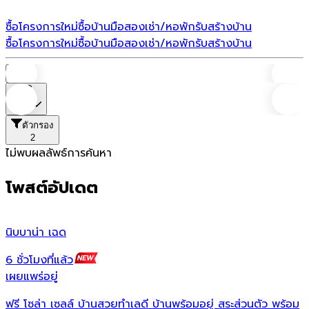
ซื้อโครงการใหม่
ซื้อบ้านมือสอง
เช่า/หอพัก
รับสร้างบ้าน
ซื้อโครงการใหม่
ซื้อบ้านมือสอง
เช่า/หอพัก
รับสร้างบ้าน
บ้าน
ราคา
ตัวกรอง
2
ไม่พบผลลัพธ์การค้นหา
โพสต์อัปเดต
นิบบาน่า เฉด
เ
6 ชั่วโมงที่แล้ว
1
เผยแพร่อยู่
เ
ฟรี โซล่า เซลล์ บ้านสวยทำเลดี บ้านพร้อมอยู่ สระส่วนตัว พร้อม
