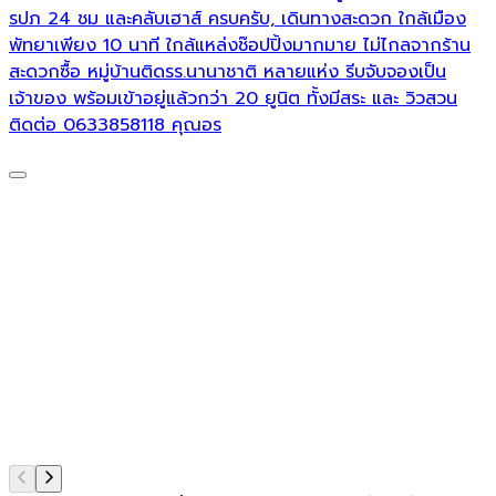
รปภ 24 ชม และคลับเฮาส์ ครบครับ, เดินทางสะดวก ใกล้เมือง
เ
พัทยาเพียง 10 นาที ใกล้แหล่งช๊อปปิ้งมากมาย ไม่ไกลจากร้าน
สะดวกซื้อ หมู่บ้านติดรร.นานาชาติ หลายแห่ง รีบจับจองเป็น
เจ้าของ พร้อมเข้าอยู่แล้วกว่า 20 ยูนิต ทั้งมีสระ และ วิวสวน
ติดต่อ 0633858118 คุณอร