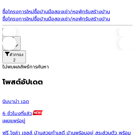
ซื้อโครงการใหม่
ซื้อบ้านมือสอง
เช่า/หอพัก
รับสร้างบ้าน
ซื้อโครงการใหม่
ซื้อบ้านมือสอง
เช่า/หอพัก
รับสร้างบ้าน
บ้าน
ราคา
ตัวกรอง
2
ไม่พบผลลัพธ์การค้นหา
โพสต์อัปเดต
นิบบาน่า เฉด
เ
6 ชั่วโมงที่แล้ว
1
เผยแพร่อยู่
เ
ฟรี โซล่า เซลล์ บ้านสวยทำเลดี บ้านพร้อมอยู่ สระส่วนตัว พร้อม
