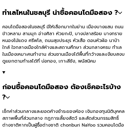
ทำเลไหนในชลบุรี น่าซื้อคอนโดมือสอง ?
คอนโดมือสองในชลบุรี มีให้เลือกมากในย่าน เมืองบางแสน ถนน
ข้าวหลาม สามมุก อ่างศิลา ห้วยกะปิ, บางปลาสร้อย บางทราย
หนองไม้แดง ศรีพโล, ถนนสุขประยุร หัวเสือ ดอนหัวฬ่อ นาป่า
ใกล้ ใจกลางเมืองใกล้ห้างและสถานศึกษา ส่วนกลางครบ ทำเล
ในเมืองเหมาะคนทำงาน ส่วนชานเมืองได้พื้นที่กว้างและเงียบสงบ
ดูแยกตามทำเลได้ที่ บ่อทอง, เกาะสีชัง, พนัสนิคม
ก่อนซื้อคอนโดมือสอง ต้องเช็คอะไรบ้าง
?
เช็กค่าส่วนกลางและยอดค้างชำระของห้อง เงินกองทุนนิติบุคคล
สภาพพื้นที่ส่วนกลาง กฎการเลี้ยงสัตว์ และสัดส่วนกรรมสิทธิ์
ต่างชาติหากเป็นผู้ซื้อต่างชาติ chonburi NaYoo รวมคอนโดมือ